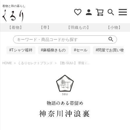
着物と和の暮らし
【着物】
【帯】
【羽織もの】
【小物】
#Tシャツ襦袢
#麻楊柳きもの
#セール
#問屋でお買い物
HOME
くるりセレクトブランド
【数-SUU-】 帯留 /〈葛飾北斎「富嶽三十六景」〉 神奈川沖浪裏