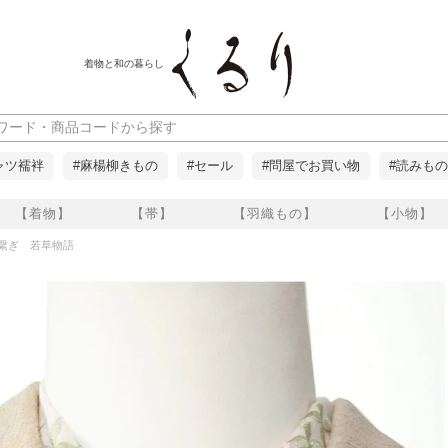
着物と和の暮らし
ャツ襦袢
#麻楊柳きもの
#セール
#問屋でお買い物
#読みもの
【着物】
【帯】
【羽織もの】
【小物】
繋ぎ 若草物語