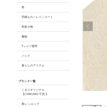
帯
羽織もの／レインコート
和装小物
履物
Tシャツ襦袢
バッグ
暮らしのアイテム
ブランド一覧
くるりオリジナル
【CHIKUMO-千雲-】
東レ シルック