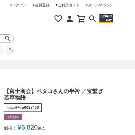
ログイン
会員登録
ご利用ガイド
メールマガジン
#小柄な方に
#レインコート
#ほめられ草履
【富士商会】ペタコさんの半衿 ／宝繋ぎ
若草物語
商品番号
a0038456
送料無料
¥
6,820
価格：
税込