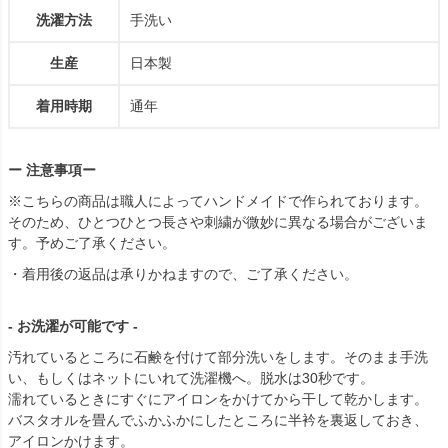
洗濯方法
手洗い
生産
日本製
着用時期
通年
ー 注意事項ー
※こちらの商品は職人によってハンドメイドで作られております。
そのため、ひとつひとつ長さや刺繍が微妙に異なる場合がございま
す。予めご了承ください。
・着用後の返品は承りかねますので、ご了承ください。
- お洗濯が可能です -
汚れているところに石鹸を付けて部分洗いをします。そのまま手洗
い、もしくはネットにいれて洗濯機へ。脱水は30秒です。
濡れているときにすぐにアイロンをかけてから干して乾かします。
バスタオルを畳んでふかふかにしたところに半衿を裏返しておき、
アイロンかけます。