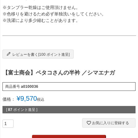
※タンブラー乾燥はご使用頂けません。
※色移りを避けるため必ず単独洗いをしてください。
※洗濯により多少縮むことがあります。
レビューを書く[100 ポイント進呈]
【富士商会】ペタコさんの半衿 ／シマエナガ
商品番号
a0100036
¥
9,570
価格：
税込
[
87
ポイント進呈 ]
お気に入りに登録する