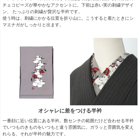
チェコビーズが華やかなアクセントに。下前は赤い実の刺繍デザイ
ン、 たっぷりの刺繍が贅沢な半衿です。
使う時は、刺繍にかかる位置を折り山に。こうすると着たときにシ
マエナガがしっかりと出ます。
オシャレに差をつける半衿
一番顔に近い位置にある半衿。数センチの範囲だけど合わせる半衿
でいつものきものをいつもと違う雰囲気に。ガラッと雰囲気を変え
れらる、それが半衿の魅力です。