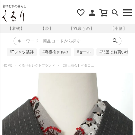
着物と和の暮らし
【着物】
【帯】
【羽織もの】
【小物】
#Tシャツ襦袢
#麻楊柳きもの
#セール
#問屋でお買い物
HOME
くるりセレクトブランド
【富士商会】ペタコさんの半衿 ／シマエナガ