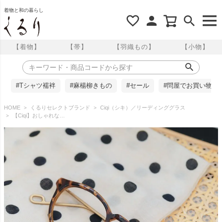
着物と和の暮らし
【着物】
【帯】
【羽織もの】
【小物】
#Tシャツ襦袢
#麻楊柳きもの
#セール
#問屋でお買い物
HOME
くるりセレクトブランド
Ciqi（シキ）／リーディンググラス
【Ciqi】おしゃれな老眼鏡《エバンス ステラアンティーク》＋0.5～＋2.0 ソフトケース付き くるり