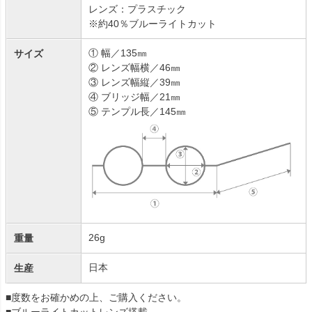
レンズ：プラスチック
※約40％ブルーライトカット
① 幅／135㎜
サイズ
② レンズ幅横／46㎜
③ レンズ幅縦／39㎜
④ ブリッジ幅／21㎜
⑤ テンプル長／145㎜
26g
重量
日本
生産
■度数をお確かめの上、ご購入ください。
■ブルーライトカットレンズ搭載