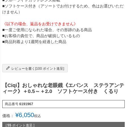
■ソフトケース付き（アソートでお付けするため、色はお選びいただ
けません）
《以下の場合、返品をお受けできません》
■一度ご使用になられた場合、その形跡のある商品
■お客様の責任で、商品が破損しているもの
■商品到着より1週間を経過した商品
レビューを書く[100 ポイント進呈]
【Ciqi】おしゃれな老眼鏡《エバンス ステラアンテ
ィーク》＋0.5～＋2.0 ソフトケース付き くるり
商品番号
6191967
¥
6,050
価格：
税込
[
55
ポイント進呈 ]