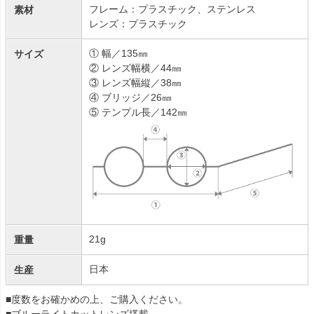
フレーム：プラスチック、ステンレス
素材
レンズ：プラスチック
① 幅／135㎜
サイズ
② レンズ幅横／44㎜
③ レンズ幅縦／38㎜
④ ブリッジ／26㎜
⑤ テンプル長／142㎜
21g
重量
日本
生産
■度数をお確かめの上、ご購入ください。
■ブルーライトカットレンズ搭載