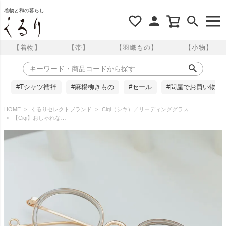
着物と和の暮らし
【着物】
【帯】
【羽織もの】
【小物】
#Tシャツ襦袢
#麻楊柳きもの
#セール
#問屋でお買い物
HOME
くるりセレクトブランド
Ciqi（シキ）／リーディンググラス
【Ciqi】おしゃれな老眼鏡 《ハービー スモーク》＋0.5～＋2.0 ソフトケース付き くるり