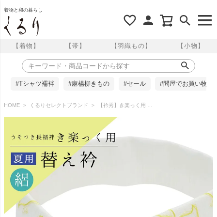
着物と和の暮らし
【着物】
【帯】
【羽織もの】
【小物】
#Tシャツ襦袢
#麻楊柳きもの
#セール
#問屋でお買い物
HOME
くるりセレクトブランド
【衿秀】き楽っく用 替え衿 絽 千鳥刺繍 白