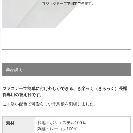
商品説明
ファスナーで簡単に付け外しができる、き楽っく（きらっく）長襦
袢専用の替え衿です。
ごく淡い配色で可愛らしい千鳥柄を刺繍しました。
衿地：ポリエステル100％
素材
刺繍：レーヨン100％