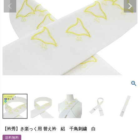
【衿秀】き楽っく用 替え衿 絽 千鳥刺繍 白
送料無料