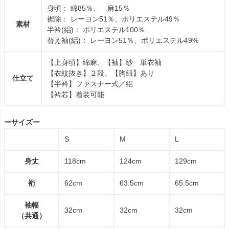
身頃： 綿85％、 麻15％
裾除： レーヨン51％、ポリエステル49％
素材
半衿(絽)： ポリエステル100％
替え袖(絽)： レーヨン51％、ポリエステル49%
【上身頃】綿麻、【袖】紗 単衣袖
【衣紋抜き】２段、【胸紐】あり
仕立て
【半衿】ファスナー式／絽
【衿芯】着装可能
ーサイズー
S
M
L
身丈
118cm
124cm
129cm
裄
62cm
63.5cm
65.5cm
袖幅
32cm
32cm
32cm
（共通）