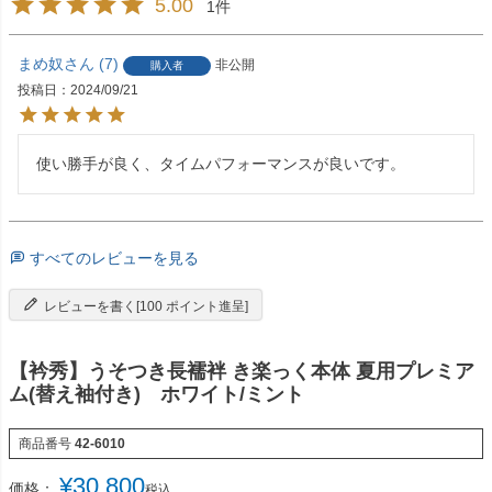
5.00
1
まめ奴
7
非公開
購入者
投稿日
2024/09/21
使い勝手が良く、タイムパフォーマンスが良いです。
すべてのレビューを見る
レビューを書く[100 ポイント進呈]
【衿秀】うそつき長襦袢 き楽っく本体 夏用プレミア
ム(替え袖付き) ホワイト/ミント
商品番号
42-6010
¥
30,800
価格：
税込