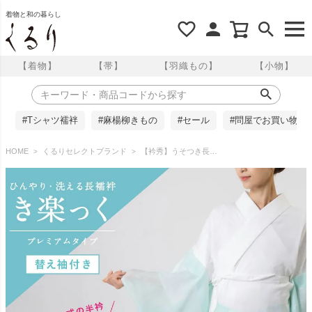
着物と和の暮らし
【着物】
【帯】
【羽織もの】
【小物】
#Tシャツ襦袢
#麻楊柳きもの
#セール
#問屋でお買い物
HOME
くるりセレクトブランド
【衿秀】うそつき長襦袢 き楽っく本体 夏用プレミアム(替え袖付き) ホワイト/ミント