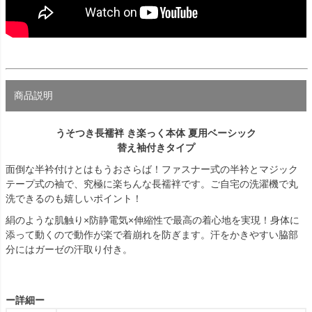
商品説明
うそつき長襦袢 き楽っく本体 夏用ベーシック
替え袖付きタイプ
面倒な半衿付けとはもうおさらば！ファスナー式の半衿とマジック
テープ式の袖で、究極に楽ちんな長襦袢です。ご自宅の洗濯機で丸
洗できるのも嬉しいポイント！
絹のような肌触り×防静電気×伸縮性で最高の着心地を実現！身体に
添って動くので動作が楽で着崩れを防ぎます。汗をかきやすい脇部
分にはガーゼの汗取り付き。
ー詳細ー