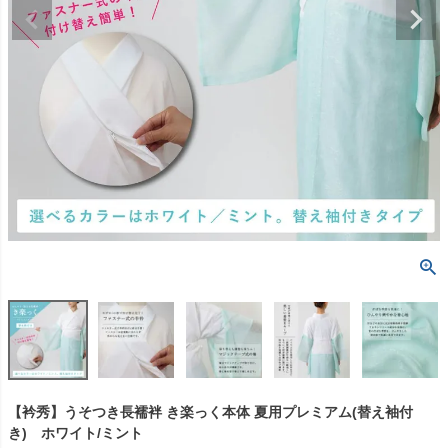
【衿秀】うそつき長襦袢 き楽っく本体 夏用プレミアム(替え袖付
き) ホワイト/ミント