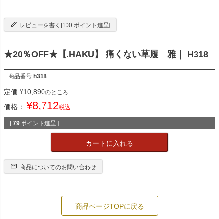
レビューを書く[100 ポイント進呈]
★20％OFF★【.HAKU】 痛くない草履 雅｜ H318
商品番号
h318
定価
¥
10,890
のところ
¥
8,712
価格：
税込
[
79
ポイント進呈 ]
カートに入れる
商品についてのお問い合わせ
商品ページTOPに戻る