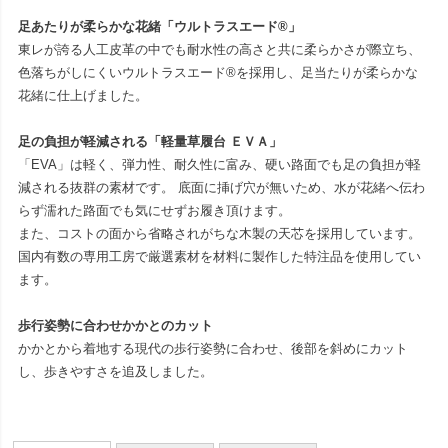
足あたりが柔らかな花緒「ウルトラスエード®」
東レが誇る人工皮革の中でも耐水性の高さと共に柔らかさが際立ち、
色落ちがしにくいウルトラスエード®を採用し、足当たりが柔らかな
花緒に仕上げました。
足の負担が軽減される「軽量草履台 ＥＶＡ」
「EVA」は軽く、弾力性、耐久性に富み、硬い路面でも足の負担が軽
減される抜群の素材です。 底面に挿げ穴が無いため、水が花緒へ伝わ
らず濡れた路面でも気にせずお履き頂けます。
また、コストの面から省略されがちな木製の天芯を採用しています。
国内有数の専用工房で厳選素材を材料に製作した特注品を使用してい
ます。
歩行姿勢に合わせかかとのカット
かかとから着地する現代の歩行姿勢に合わせ、後部を斜めにカット
し、歩きやすさを追及しました。