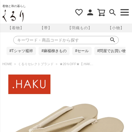
着物と和の暮らし
【着物】
【帯】
【羽織もの】
【小物】
#Tシャツ襦袢
#麻楊柳きもの
#セール
#問屋でお買い物
HOME
くるりセレクトブランド
★20％OFF★【.HAKU】 痛くない草履 雅｜ H318