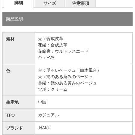
詳細
サイズ
注意事項
商品説明
天：合成皮革
素材
花緒：合成皮革
花緒裏：ウルトラスエード
台：EVA
台：明るいベージュ（白木風台）
色
天：艶のある黄みのベージュ
鼻緒：艶のある黄みのベージュ
ツボ：クリーム
中国
生産地
カジュアル
TPO
.HAKU
ブランド