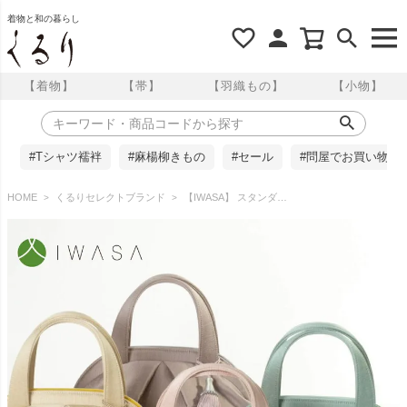
着物と和の暮らし
【着物】
【帯】
【羽織もの】
【小物】
#Tシャツ襦袢
#麻楊柳きもの
#セール
#問屋でお買い物
HOME
くるりセレクトブランド
【IWASA】 スタンダードバルーンバッグ(全4色)