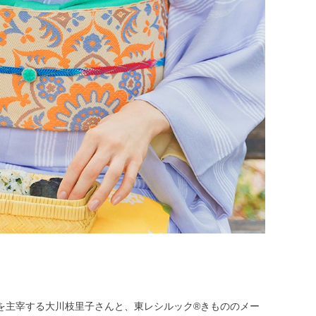
fを主宰する大川枝里子さんと、東レシルック®きもののメー