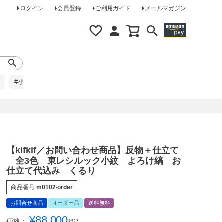
ログイン
会員登録
ご利用ガイド
メールマガジン
#小柄な方に
#レインコート
#ほめられ草履
【kifkif／お問い合わせ商品】反物＋仕立て
全3色 東レシルック小紋 よろけ縞 お
仕立て代込み くるり
商品番号
m0102-order
お問合せ商品
オーダー品
送料無料
¥
88,000
価格：
税込