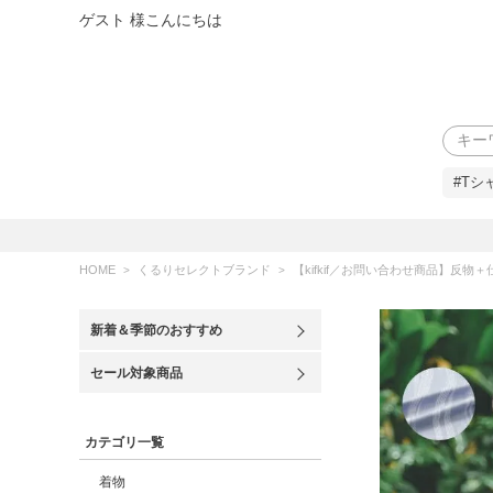
ゲスト 様こんにちは
検索
#Tシ
HOME
くるりセレクトブランド
【kifkif／お問い合わせ商品】反物＋仕立て 全3色 東レシル
新着＆季節のおすすめ
セール対象商品
カテゴリ一覧
着物