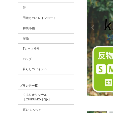
帯
羽織もの／レインコート
和装小物
履物
Tシャツ襦袢
バッグ
暮らしのアイテム
ブランド一覧
くるりオリジナル
【CHIKUMO-千雲-】
東レ シルック