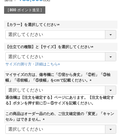
[
800
ポイント進呈 ]
【カラー】を選択してください
(
必
須
【仕立ての種類】と【サイズ】を選択してください
)
(
必
サイズの測り方・詳細はこちら»
須
)
マイサイズの方は、備考欄に「①背から身丈」「②裄」「③袖
幅」「④前幅」「⑤後幅」をcmで記載ください。
(
必
通信欄は【注文を確定する】ページにあります。【注文を確定す
須
る】ボタンを押す前に①～⑤サイズを記載ください。
)
この商品はオーダー品のため、ご注文確定後の「変更」「キャン
セル」はできません。
(
必
須