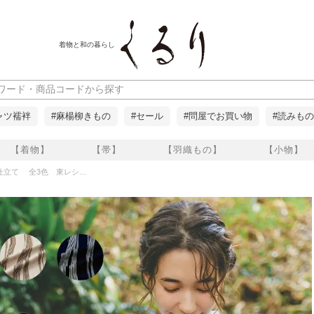
着物と和の暮らし
ャツ襦袢
#麻楊柳きもの
#セール
#問屋でお買い物
#読みもの
【着物】
【帯】
【羽織もの】
【小物】
ック小紋 よろけ縞 お仕立て代込み くるり