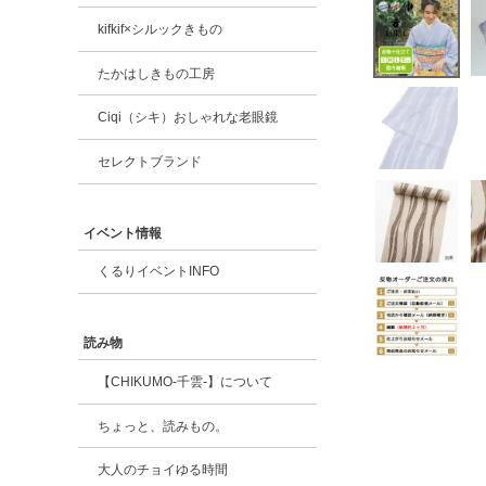
kifkif×シルックきもの
たかはしきもの工房
Ciqi（シキ）おしゃれな老眼鏡
セレクトブランド
イベント情報
くるりイベントINFO
読み物
【CHIKUMO-千雲-】について
ちょっと、読みもの。
大人のチョイゆる時間