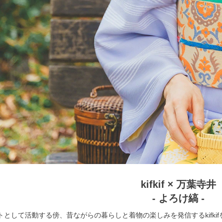
kifkif × 万葉寺井
- よろけ縞 -
トとして活動する傍、昔ながらの暮らしと着物の楽しみを発信するkifki