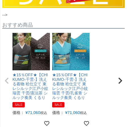
-->
おすすめ商品
★15％OFF★【CHI
★15％OFF★【CHI
KUMO-千雲-】洗え
KUMO-千雲-】洗え
る着物 袷仕立て 東
る着物 袷仕立て 東
レシルック江戸小紋
レシルック江戸小紋
瑞雲 千雲/憲法茶 シ
瑞雲 千雲/孔雀青 シ
ルック奏美 くるり
ルック奏美 くるり
SALE
SALE
価格：
¥
71,060
価格：
¥
71,060
税込
税込