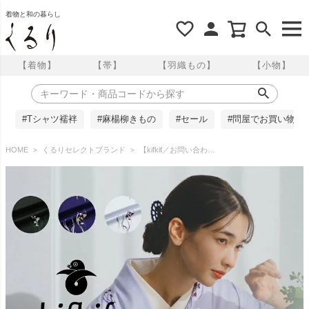
着物と和の暮らし
【着物】
【帯】
【羽織もの】
【小物】
#Tシャツ襦袢
#麻楊柳きもの
#セール
#問屋でお買い物
HOME
くるりセレクトブランド
【kifkif／お問い合わせ商品】反物＋仕立て 全3色 東レシルック小紋 花立涌 お仕立て代込み くるり