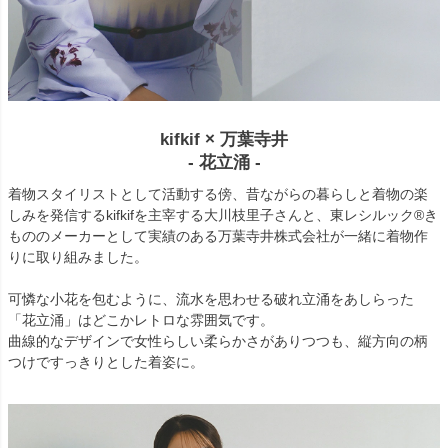
kifkif × 万葉寺井
- 花立涌 -
着物スタイリストとして活動する傍、昔ながらの暮らしと着物の楽
しみを発信するkifkifを主宰する大川枝里子さんと、東レシルック®き
もののメーカーとして実績のある万葉寺井株式会社が一緒に着物作
りに取り組みました。
可憐な小花を包むように、流水を思わせる破れ立涌をあしらった
「花立涌」はどこかレトロな雰囲気です。
曲線的なデザインで女性らしい柔らかさがありつつも、縦方向の柄
つけですっきりとした着姿に。