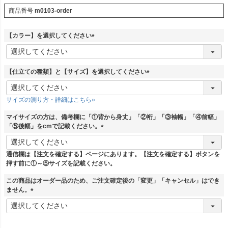
商品番号
m0103-order
【カラー】を選択してください
(
必
須
【仕立ての種類】と【サイズ】を選択してください
)
(
必
サイズの測り方・詳細はこちら»
須
)
マイサイズの方は、備考欄に「①背から身丈」「②裄」「③袖幅」「④前幅」
「⑤後幅」をcmで記載ください。
(
必
通信欄は【注文を確定する】ページにあります。【注文を確定する】ボタンを
須
押す前に①～⑤サイズを記載ください。
)
この商品はオーダー品のため、ご注文確定後の「変更」「キャンセル」はでき
ません。
(
必
須