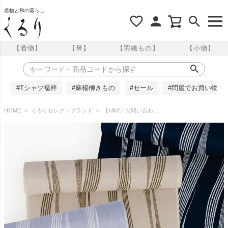
着物と和の暮らし
【着物】
【帯】
【羽織もの】
【小物】
#Tシャツ襦袢
#麻楊柳きもの
#セール
#問屋でお買い物
HOME
くるりセレクトブランド
【kifkif／お問い合わせ商品】反物 全3色 東レシルック小紋 奏美 よろけ縞 くるり