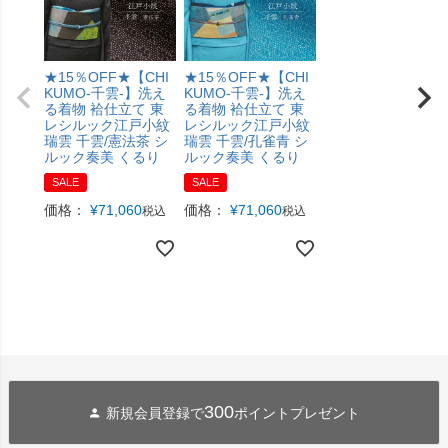
★15％OFF★【CHI
★15％OFF★【CHI
KUMO-千雲-】洗え
KUMO-千雲-】洗え
る着物 袷仕立て 東
る着物 袷仕立て 東
レシルック江戸小紋
レシルック江戸小紋
瑞雲 千雲/憲法茶 シ
瑞雲 千雲/孔雀青 シ
ルック奏美 くるり
ルック奏美 くるり
SALE
SALE
価格：
¥
71,060
価格：
¥
71,060
税込
税込
300
新規会員登録で
ポイントプレゼント