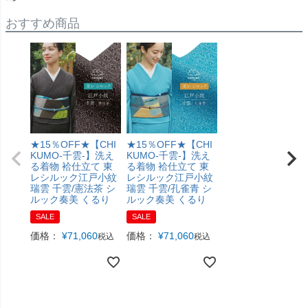
おすすめ商品
★15％OFF★【CHI
★15％OFF★【CHI
KUMO-千雲-】洗え
KUMO-千雲-】洗え
る着物 袷仕立て 東
る着物 袷仕立て 東
レシルック江戸小紋
レシルック江戸小紋
瑞雲 千雲/憲法茶 シ
瑞雲 千雲/孔雀青 シ
ルック奏美 くるり
ルック奏美 くるり
SALE
SALE
価格：
¥
71,060
価格：
¥
71,060
税込
税込