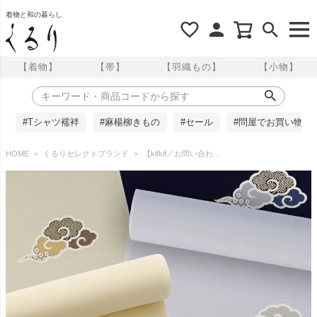
着物と和の暮らし
【着物】
【帯】
【羽織もの】
【小物】
#Tシャツ襦袢
#麻楊柳きもの
#セール
#問屋でお買い物
HOME
くるりセレクトブランド
【kifkif／お問い合わせ商品】反物 全5色 東レシルック小紋 瑞雲 くるり