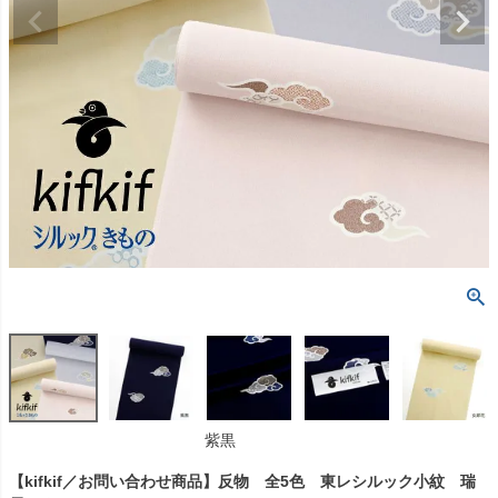
紫黒
【kifkif／お問い合わせ商品】反物 全5色 東レシルック小紋 瑞