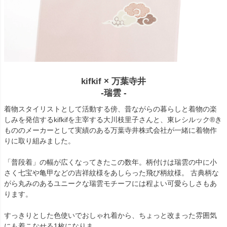
kifkif × 万葉寺井
-瑞雲 -
着物スタイリストとして活動する傍、昔ながらの暮らしと着物の楽
しみを発信するkifkifを主宰する大川枝里子さんと、東レシルック®き
もののメーカーとして実績のある万葉寺井株式会社が一緒に着物作
りに取り組みました。
「普段着」の幅が広くなってきたこの数年。柄付けは瑞雲の中に小
さく七宝や亀甲などの吉祥紋様をあしらった飛び柄紋様。 古典柄な
がら丸みのあるユニークな瑞雲モチーフには程よい可愛らしさもあ
ります。
すっきりとした色使いでおしゃれ着から、ちょっと改まった雰囲気
にも着こなせる1枚になりま