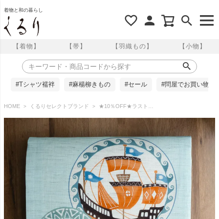
着物と和の暮らし
【着物】
【帯】
【羽織もの】
【小物】
#Tシャツ襦袢
#麻楊柳きもの
#セール
#問屋でお買い物
HOME
くるりセレクトブランド
★10％OFF★ラスト1点！★【召しませ花】 麻京袋帯 南蛮船 召しませ華