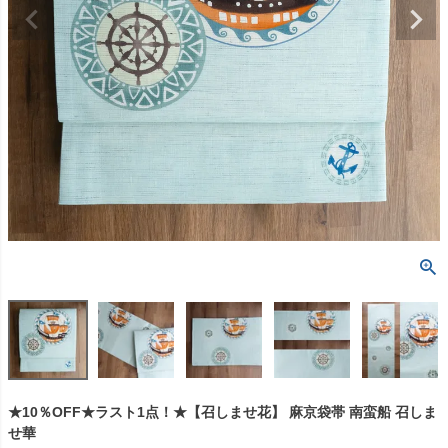
★10％OFF★ラスト1点！★【召しませ花】 麻京袋帯 南蛮船 召しま
せ華