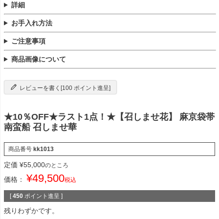
詳細
お手入れ方法
ご注意事項
商品画像について
レビューを書く[100 ポイント進呈]
★10％OFF★ラスト1点！★【召しませ花】 麻京袋帯
南蛮船 召しませ華
商品番号
kk1013
定価
¥
55,000
のところ
¥
49,500
価格：
税込
[
450
ポイント進呈 ]
残りわずかです。