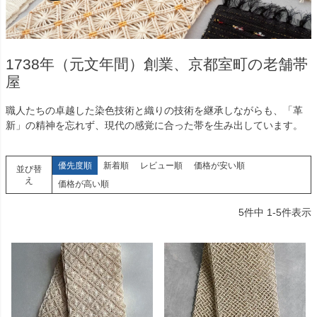
1738年（元文年間）創業、京都室町の老舗帯
屋
職人たちの卓越した染色技術と織りの技術を継承しながらも、「革
新」の精神を忘れず、現代の感覚に合った帯を生み出しています。
優先度順
新着順
レビュー順
価格が安い順
並び替
え
価格が高い順
5
件中
1
-
5
件表示