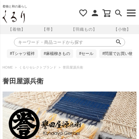
着物と和の暮らし
【着物】
【帯】
【羽織もの】
【小物】
#Tシャツ襦袢
#麻楊柳きもの
#セール
#問屋でお買い物
HOME
くるりセレクトブランド
誉田屋源兵衛
誉田屋源兵衛