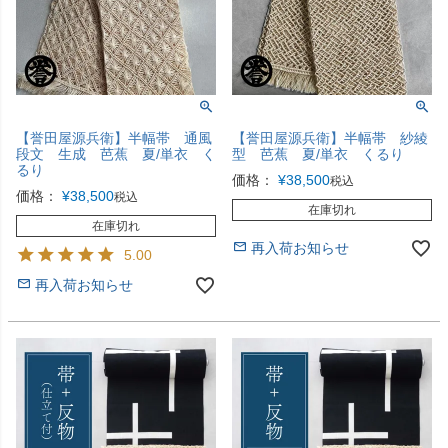
【誉田屋源兵衛】半幅帯 通風
【誉田屋源兵衛】半幅帯 紗綾
段文 生成 芭蕉 夏/単衣 く
型 芭蕉 夏/単衣 くるり
るり
価格：
¥
38,500
税込
価格：
¥
38,500
税込
在庫切れ
在庫切れ
再入荷お知らせ
5.00
再入荷お知らせ