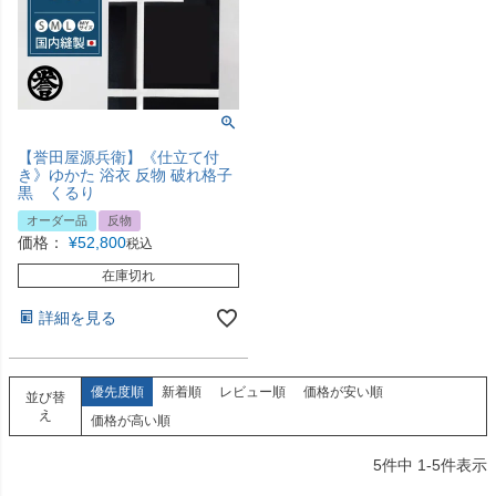
【誉田屋源兵衛】《仕立て付
き》ゆかた 浴衣 反物 破れ格子
黒 くるり
オーダー品
反物
価格：
¥
52,800
税込
在庫切れ
詳細を見る
優先度順
新着順
レビュー順
価格が安い順
並び替
え
価格が高い順
5
件中
1
-
5
件表示