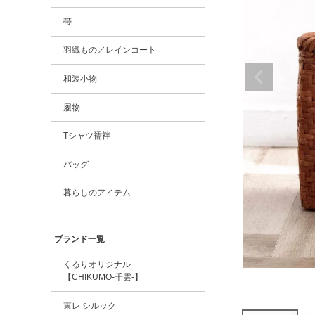
帯
羽織もの／レインコート
和装小物
履物
Tシャツ襦袢
バッグ
暮らしのアイテム
ブランド一覧
くるりオリジナル
【CHIKUMO-千雲-】
東レ シルック