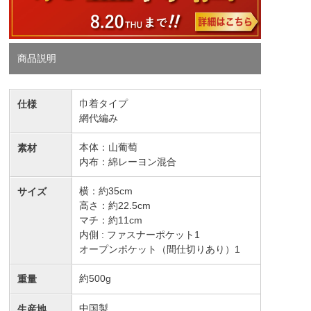
商品説明
巾着タイプ
仕様
網代編み
本体：山葡萄
素材
内布：綿レーヨン混合
横：約35cm
サイズ
高さ：約22.5cm
マチ：約11cm
内側 : ファスナーポケット1
オープンポケット（間仕切りあり）1
約500g
重量
中国製
生産地