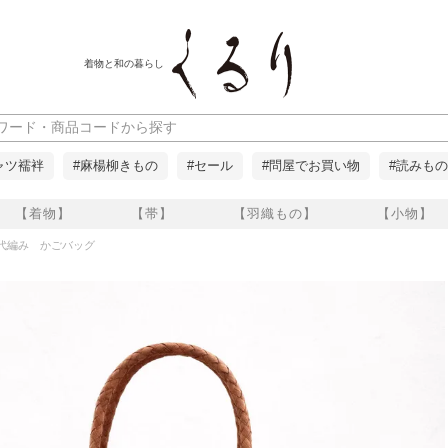
着物と和の暮らし
ャツ襦袢
#麻楊柳きもの
#セール
#問屋でお買い物
#読みもの
【着物】
【帯】
【羽織もの】
【小物】
綱代編み かごバッグ