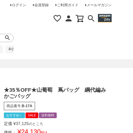
ログイン
会員登録
ご利用ガイド
メールマガジン
#小柄な方に
#レインコート
#ほめられ草履
★35％OFF★山葡萄 蔦バッグ 綱代編み
かごバッグ
商品番号
B-17A
おすすめ！
SALE
送料無料
定価
¥
37,125
のところ
¥
24,130
価格：
税込