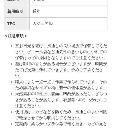
通年
着用時期
カジュアル
TPO
＜注意事項＞
直射日光を避け、風通しの良い場所で保管してくだ
さい。ビニール袋など通気性の悪いものにいれての
保管はカビの原因となりますのでご注意ください。
籠は独特の香りがある場合がございますが、時間が
たてば次第に薄れていきます。予めご了承くださ
い。
職人により一点一点手作業で作られています。その
ため詳細なサイズや柄に若干の個体差があります。
天然素材の特性上、表面に凹凸があったり、ざらつ
きがあることがあります。衣服等への引っかけにご
注意ください。
使用後は、カビなどを防ぐため、風通しのよい日陰
で乾燥させてから収納してください。
定期的に柔らかいブラシ等で軽く磨き、カビの元と