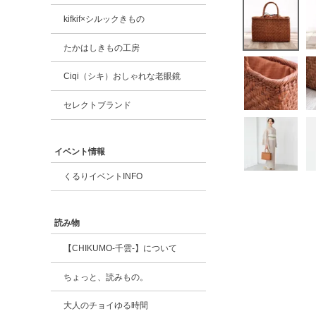
kifkif×シルックきもの
たかはしきもの工房
Ciqi（シキ）おしゃれな老眼鏡
セレクトブランド
イベント情報
くるりイベントINFO
読み物
【CHIKUMO-千雲-】について
ちょっと、読みもの。
大人のチョイゆる時間