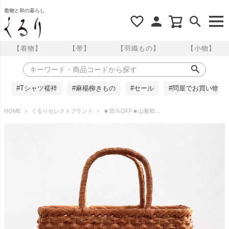
着物と和の暮らし
【着物】
【帯】
【羽織もの】
【小物】
#Tシャツ襦袢
#麻楊柳きもの
#セール
#問屋でお買い物
HOME
くるりセレクトブランド
★35％OFF★山葡萄 蔦バッグ 鱗編み かごバッグ