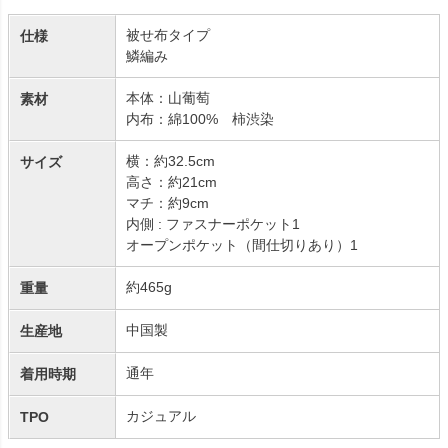
被せ布タイプ
仕様
鱗編み
本体：山葡萄
素材
内布：綿100% 柿渋染
横：約32.5cm
サイズ
高さ：約21cm
マチ：約9cm
内側 : ファスナーポケット1
オープンポケット（間仕切りあり）1
約465g
重量
中国製
生産地
通年
着用時期
カジュアル
TPO