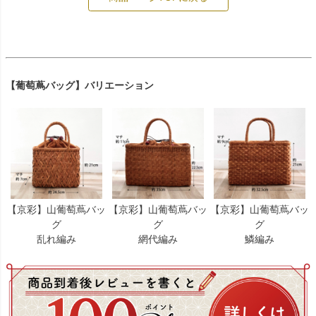
【葡萄蔦バッグ】バリエーション
【京彩】山葡萄蔦バッ
【京彩】山葡萄蔦バッ
【京彩】山葡萄蔦バッ
グ
グ
グ
乱れ編み
網代編み
鱗編み