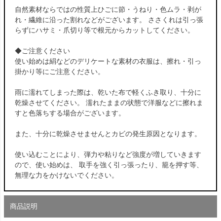
自然素材ならではの性質上ひごに節・うねり・色ムラ・剥が
れ・繊維に沿った割れなどがございます。 ささくれは引っ張
らずにハサミ・爪切り等で根元からカットしてください。
◆ご注意ください
使い始めは絹などのデリケートな素材の衣服は、擦れ・引っ
掛かり等にご注意ください。
雨に濡れてしまった際は、乾いた布で軽くふき取り、十分に
乾燥させてください。 濡れたままの状態で洋服などに擦れま
すと色落ちする場合がございます。
また、十分に乾燥させませんとカビの発生原因となります。
使い込むことにより、弾力や粘りなど強度が増していきます
ので、使い始めは、 取手を強く引っ張ったり、籠を押す等、
無理な力をかけないでください。
商品説明