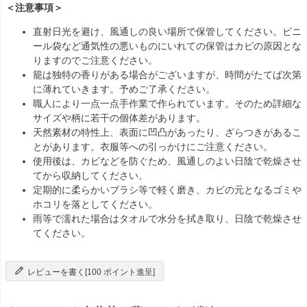
＜注意事項＞
直射日光を避け、風通しの良い場所で保管してください。ビニ
ール袋など通気性の悪いものにいれての保管はカビの原因とな
りますのでご注意ください。
籠は独特の香りがある場合がございますが、時間がたてば次第
に薄れていきます。予めご了承ください。
職人により一点一点手作業で作られています。そのため詳細な
サイズや柄に若干の個体差があります。
天然素材の特性上、表面に凹凸があったり、ざらつきがあるこ
とがあります。衣服等への引っかけにご注意ください。
使用後は、カビなどを防ぐため、風通しのよい日陰で乾燥させ
てから収納してください。
定期的に柔らかいブラシ等で軽く磨き、カビの元となるゴミや
ホコリを落としてください。
雨等で濡れた場合はタオルで水分を拭き取り、日陰で乾燥させ
てください。
レビューを書く[100 ポイント進呈]