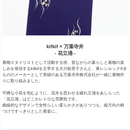
kifkif × 万葉寺井
- 花立涌 -
着物スタイリストとして活動する傍、昔ながらの暮らしと着物の楽
しみを発信するkifkifを主宰する大川枝里子さんと、東レシルック®き
もののメーカーとして実績のある万葉寺井株式会社が一緒に着物作
りに取り組みました。
可憐な小花を包むように、流水を思わせる破れ立涌をあしらった
「花立涌」はどこかレトロな雰囲気です。
曲線的なデザインで女性らしい柔らかさがありつつも、縦方向の柄
つけですっきりとした着姿に。