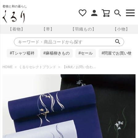
着物と和の暮らし
【着物】
【帯】
【羽織もの】
【小物】
#Tシャツ襦袢
#麻楊柳きもの
#セール
#問屋でお買い物
HOME
くるりセレクトブランド
【kifkif／お問い合わせ商品】反物 全3色 東レシルック小紋 花立涌 くるり