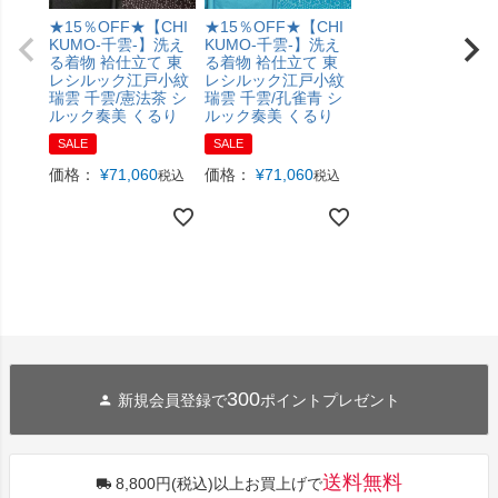
★15％OFF★【CHI
★15％OFF★【CHI
KUMO-千雲-】洗え
KUMO-千雲-】洗え
る着物 袷仕立て 東
る着物 袷仕立て 東
レシルック江戸小紋
レシルック江戸小紋
瑞雲 千雲/憲法茶 シ
瑞雲 千雲/孔雀青 シ
ルック奏美 くるり
ルック奏美 くるり
SALE
SALE
価格：
¥
71,060
価格：
¥
71,060
税込
税込
300
新規会員登録で
ポイントプレゼント
送料無料
8,800円(税込)以上お買上げで