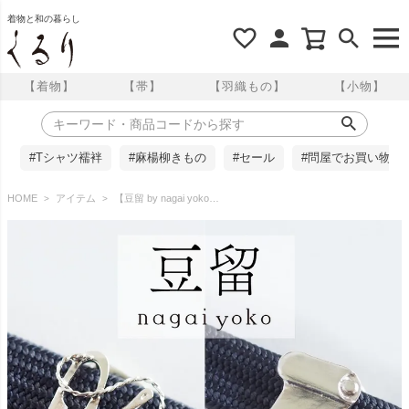
着物と和の暮らし
【着物】
【帯】
【羽織もの】
【小物】
#Tシャツ襦袢
#麻楊柳きもの
#セール
#問屋でお買い物
HOME
アイテム
【豆留 by nagai yoko】２度楽しめるリバーシブルデザイン 彩宝