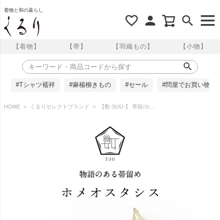
着物と和の暮らし
【着物】
【帯】
【羽織もの】
【小物】
#Tシャツ襦袢
#麻楊柳きもの
#セール
#問屋でお買い物
HOME
くるりセレクトブランド
【数-SUU-】 帯留/ホメオスタシス