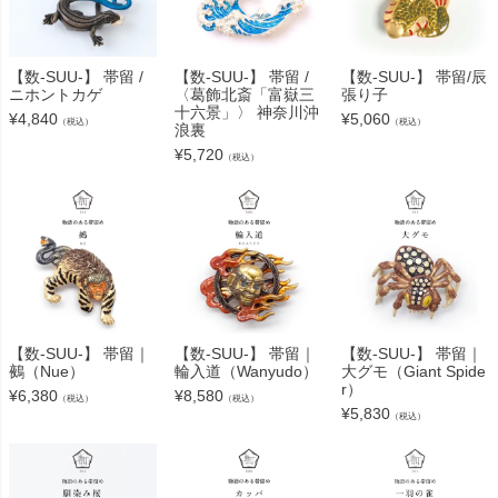
【数-SUU-】 帯留 /
【数-SUU-】 帯留 /
【数-SUU-】 帯留/辰
ニホントカゲ
〈葛飾北斎「富嶽三
張り子
十六景」〉 神奈川沖
¥
4,840
¥
5,060
（税込）
（税込）
浪裏
¥
5,720
（税込）
【数-SUU-】 帯留｜
【数-SUU-】 帯留｜
【数-SUU-】 帯留｜
鵺（Nue）
輪入道（Wanyudo）
大グモ（Giant Spide
r）
¥
6,380
¥
8,580
（税込）
（税込）
¥
5,830
（税込）