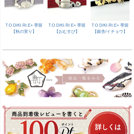
T.O.D/KI.RI.E+ 帯留
T.O.D/KI.RI.E+ 帯留
T.O.D/KI.RI.E+ 帯留
【秋の実り】
【おむすび】
【銀杏/イチョウ】