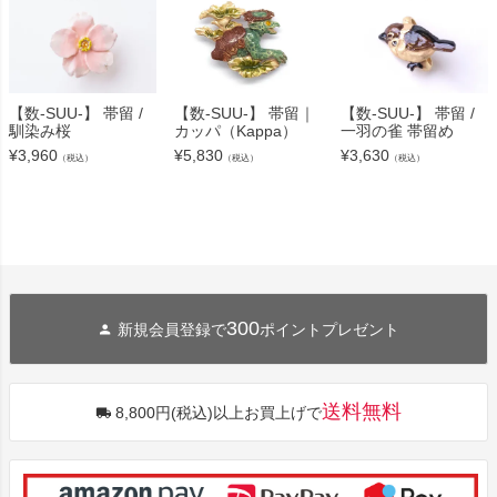
【数-SUU-】 帯留 /
【数-SUU-】 帯留｜
【数-SUU-】 帯留 /
馴染み桜
カッパ（Kappa）
一羽の雀 帯留め
¥
3,960
¥
5,830
¥
3,630
（税込）
（税込）
（税込）
300
新規会員登録で
ポイントプレゼント
送料無料
8,800円(税込)以上お買上げで