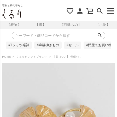
着物と和の暮らし
【着物】
【帯】
【羽織もの】
【小物】
#Tシャツ襦袢
#麻楊柳きもの
#セール
#問屋でお買い物
HOME
くるりセレクトブランド
【数-SUU-】 帯留/イチョウ