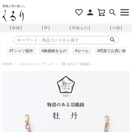
着物と和の暮らし
【着物】
【帯】
【羽織もの】
【小物】
#Tシャツ襦袢
#麻楊柳きもの
#セール
#問屋でお買い物
HOME
くるりセレクトブランド
【数-SUU-】 羽織紐/牡丹