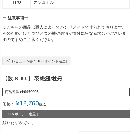
TPO
カジュアル
ー 注意事項ー
※こちらの商品は職人によってハンドメイドで作られております。
そのため、ひとつひとつの塗や表情が微妙に異なる場合がございま
すので予めご了承ください。
レビューを書く[100 ポイント進呈]
【数-SUU-】 羽織紐/牡丹
商品番号
oh0059996
¥
12,760
価格：
税込
[
116
ポイント進呈 ]
残りわずかです。