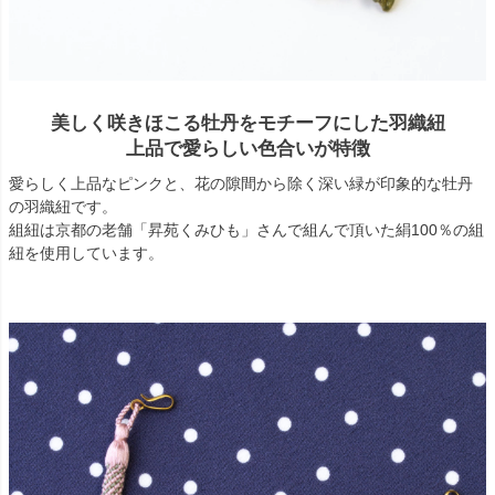
美しく咲きほこる牡丹をモチーフにした羽織紐
上品で愛らしい色合いが特徴
愛らしく上品なピンクと、花の隙間から除く深い緑が印象的な牡丹
の羽織紐です。
組紐は京都の老舗「昇苑くみひも」さんで組んで頂いた絹100％の組
紐を使用しています。