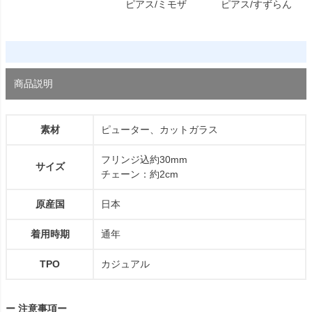
ピアス/ミモザ
ピアス/すずらん
商品説明
素材
ピューター、カットガラス
フリンジ込約30mm
サイズ
チェーン：約2cm
原産国
日本
着用時期
通年
TPO
カジュアル
ー 注意事項ー