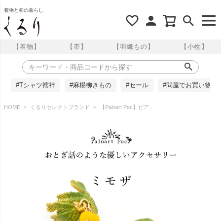
着物と和の暮らし
【着物】
【帯】
【羽織もの】
【小物】
#Tシャツ襦袢
#麻楊柳きもの
#セール
#問屋でお買い物
HOME
くるりセレクトブランド
【Palnart Poc】ピアス/ミモザ(Mimosa)