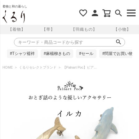
着物と和の暮らし
【着物】
【帯】
【羽織もの】
【小物】
#Tシャツ襦袢
#麻楊柳きもの
#セール
#問屋でお買い物
HOME
くるりセレクトブランド
【Palnart Poc】ピアス/イルカ（Dolphin）