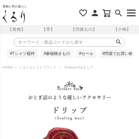
着物と和の暮らし
【着物】
【帯】
【羽織もの】
【小物】
#Tシャツ襦袢
#麻楊柳きもの
#セール
#問屋でお買い物
HOME
くるりセレクトブランド
【Palnart Poc】ピアス/ドリップ・復刻（Sealing wax）