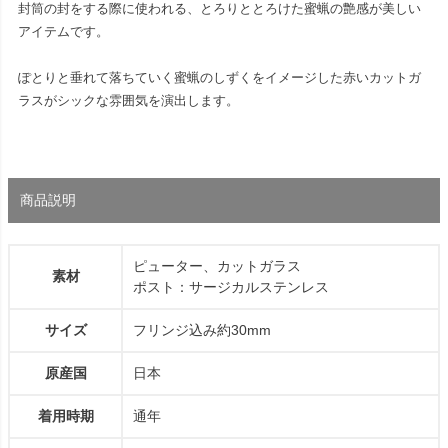
封筒の封をする際に使われる、とろりととろけた蜜蝋の艶感が美しい
アイテムです。
ぽとりと垂れて落ちていく蜜蝋のしずくをイメージした赤いカットガ
ラスがシックな雰囲気を演出します。
商品説明
ピューター、カットガラス
素材
ポスト：サージカルステンレス
サイズ
フリンジ込み約30mm
原産国
日本
着用時期
通年