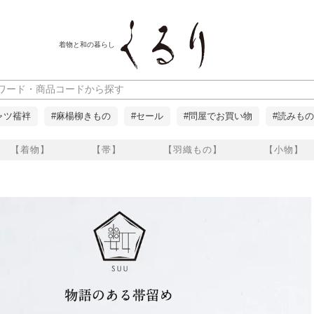
着物と和の暮らし
ャツ襦袢
#麻楊柳きもの
#セール
#問屋でお買い物
#読みもの
【着物】
【帯】
【羽織もの】
【小物】