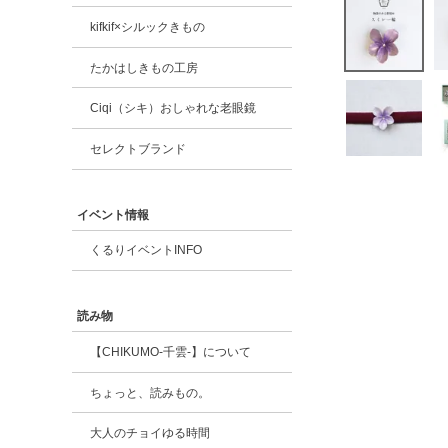
kifkif×シルックきもの
たかはしきもの工房
Ciqi（シキ）おしゃれな老眼鏡
セレクトブランド
イベント情報
くるりイベントINFO
読み物
【CHIKUMO-千雲-】について
ちょっと、読みもの。
大人のチョイゆる時間