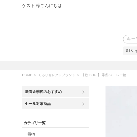
ゲスト 様こんにちは
検索
#Tシ
HOME
くるりセレクトブランド
【数-SUU-】 帯留/スミレ一輪
新着＆季節のおすすめ
セール対象商品
カテゴリ一覧
着物