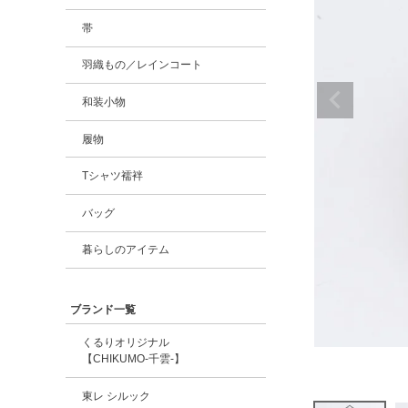
帯
羽織もの／レインコート
和装小物
履物
Tシャツ襦袢
バッグ
暮らしのアイテム
ブランド一覧
くるりオリジナル
【CHIKUMO-千雲-】
東レ シルック