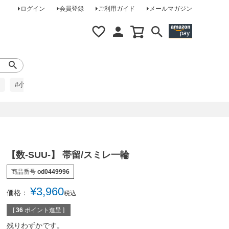
ログイン
会員登録
ご利用ガイド
メールマガジン
#小柄な方に
#レインコート
#ほめられ草履
【数-SUU-】 帯留/スミレ一輪
商品番号
od0449996
¥
3,960
価格：
税込
[
36
ポイント進呈 ]
残りわずかです。