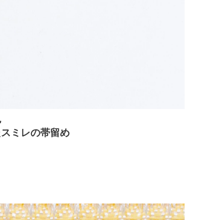
色
たスミレの帯留め