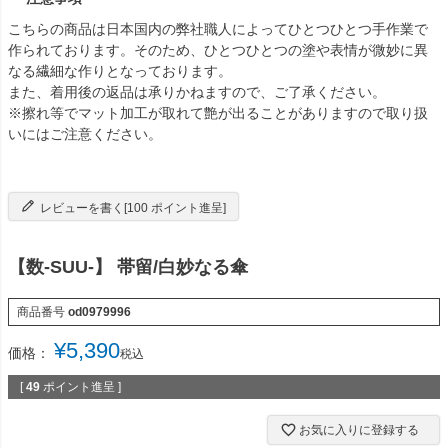
こちらの商品は日本国内の弊社職人によってひとつひとつ手作業で
作られております。そのため、ひとつひとつの塗や表情が微妙に異
なる繊細な作りとなっております。
また、着用後の返品は承りかねますので、ご了承ください。
※擦れ等でマット加工が取れて艶が出ることがありますので取り扱
いにはご注意ください。
レビューを書く[100 ポイント進呈]
【数-SUU-】 帯留/白妙なる傘
商品番号
od0979996
¥
5,390
価格：
税込
[
49
ポイント進呈 ]
お気に入りに登録する