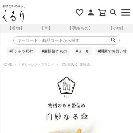
着物と和の暮らし
【着物】
【帯】
【羽織もの】
【小物】
#Tシャツ襦袢
#麻楊柳きもの
#セール
#問屋でお買い物
HOME
くるりセレクトブランド
【数-SUU-】 帯留/白妙なる傘