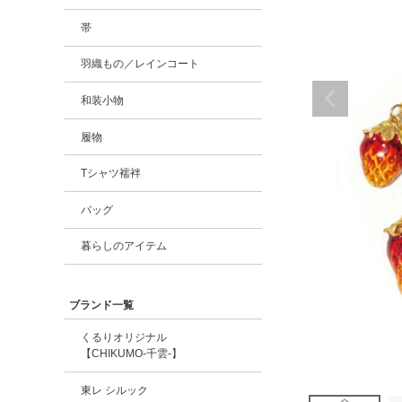
帯
羽織もの／レインコート
和装小物
履物
Tシャツ襦袢
バッグ
暮らしのアイテム
ブランド一覧
くるりオリジナル
【CHIKUMO-千雲-】
東レ シルック