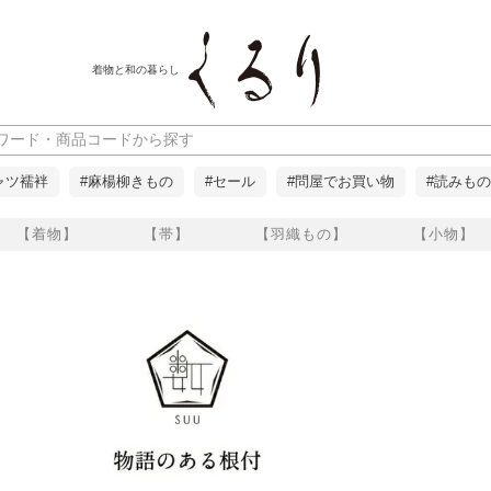
着物と和の暮らし
ャツ襦袢
#麻楊柳きもの
#セール
#問屋でお買い物
#読みもの
【着物】
【帯】
【羽織もの】
【小物】