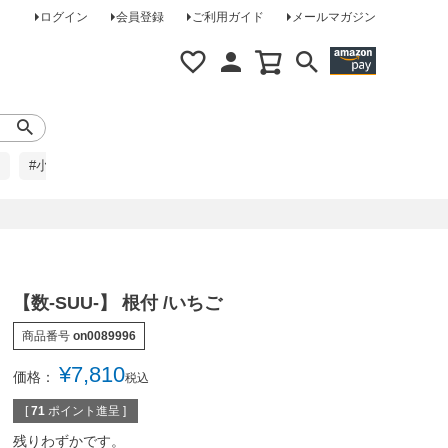
ログイン
会員登録
ご利用ガイド
メールマガジン
#小柄な方に
#レインコート
#ほめられ草履
【数-SUU-】 根付 /いちご
商品番号
on0089996
¥
7,810
価格：
税込
[
71
ポイント進呈 ]
残りわずかです。