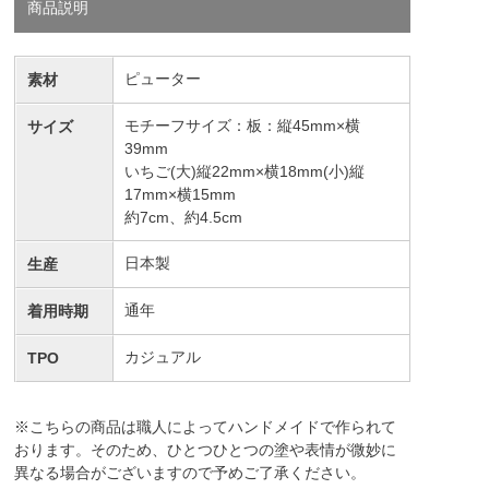
商品説明
ピューター
素材
モチーフサイズ：板：縦45mm×横
サイズ
39mm
いちご(大)縦22mm×横18mm(小)縦
17mm×横15mm
約7cm、約4.5cm
日本製
生産
通年
着用時期
カジュアル
TPO
※こちらの商品は職人によってハンドメイドで作られて
おります。そのため、ひとつひとつの塗や表情が微妙に
異なる場合がございますので予めご了承ください。