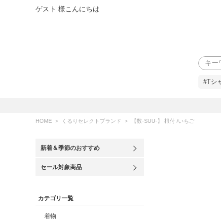
ゲスト 様こんにちは
検索
#Tシ
HOME
くるりセレクトブランド
【数-SUU-】 根付 /いちご
新着＆季節のおすすめ
セール対象商品
カテゴリ一覧
着物