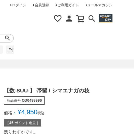
ログイン
会員登録
ご利用ガイド
メールマガジン
#小柄な方に
#レインコート
#ほめられ草履
【数-SUU-】 帯留 / シマエナガの枝
商品番号
OD0499996
¥
4,950
価格：
税込
[
45
ポイント進呈 ]
残りわずかです。