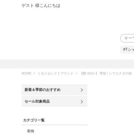
ゲスト 様こんにちは
検索
#Tシ
HOME
くるりセレクトブランド
【数-SUU-】 帯留 / シマエナガの枝
新着＆季節のおすすめ
セール対象商品
カテゴリ一覧
着物