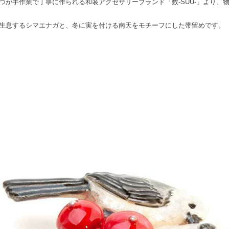
つが手作業で丁寧に作られる和装アクセサリーブランド「数-SUU-」より、
生息するシマエナガと、冬に実を付ける南天をモチーフにした帯留めです。