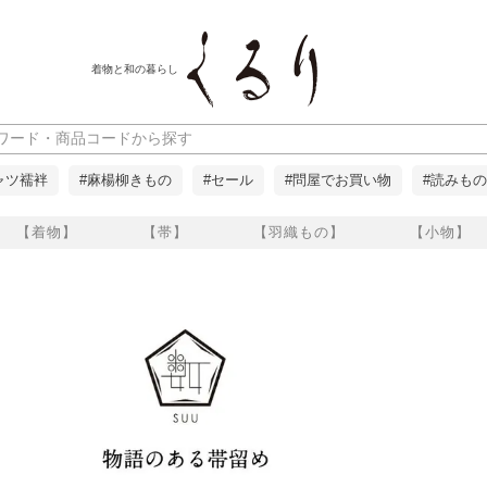
着物と和の暮らし
ャツ襦袢
#麻楊柳きもの
#セール
#問屋でお買い物
#読みもの
【着物】
【帯】
【羽織もの】
【小物】