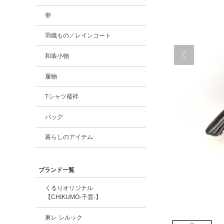
帯
羽織もの／レインコート
和装小物
履物
Tシャツ襦袢
バッグ
暮らしのアイテム
ブランド一覧
くるりオリジナル
【CHIKUMO-千雲-】
東レ シルック