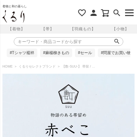
着物と和の暮らし
【着物】
【帯】
【羽織もの】
【小物】
#Tシャツ襦袢
#麻楊柳きもの
#セール
#問屋でお買い物
HOME
くるりセレクトブランド
【数-SUU-】 帯留 / 赤べこ