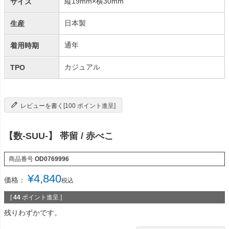
縦19mm×横30mm
サイズ
日本製
生産
通年
着用時期
カジュアル
TPO
レビューを書く[100 ポイント進呈]
【数-SUU-】 帯留 / 赤べこ
商品番号
OD0769996
¥
4,840
価格：
税込
[
44
ポイント進呈 ]
残りわずかです。