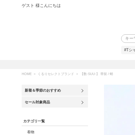
ゲスト 様こんにちは
検索
#Tシ
HOME
くるりセレクトブランド
【数-SUU-】 帯留 / 蛸
新着＆季節のおすすめ
セール対象商品
カテゴリ一覧
着物