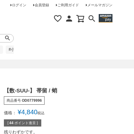
ログイン
会員登録
ご利用ガイド
メールマガジン
#小柄な方に
#レインコート
#ほめられ草履
【数-SUU-】 帯留 / 蛸
商品番号
OD0779996
¥
4,840
価格：
税込
[
44
ポイント進呈 ]
残りわずかです。