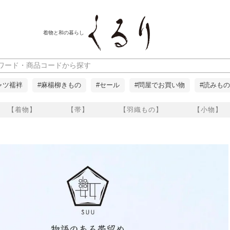
着物と和の暮らし
ャツ襦袢
#麻楊柳きもの
#セール
#問屋でお買い物
#読みもの
【着物】
【帯】
【羽織もの】
【小物】