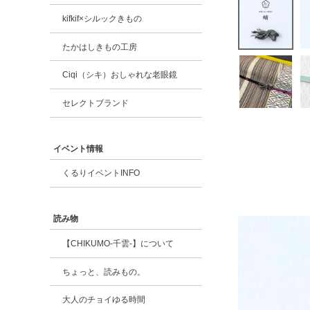
kifkif×シルックきもの
たかはしきもの工房
Ciqi（シキ）おしゃれな老眼鏡
セレクトブランド
イベント情報
くるりイベントINFO
読み物
【CHIKUMO-千雲-】について
ちょっと、読みもの。
大人のチョイゆる時間