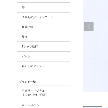
帯
羽織もの／レインコート
和装小物
履物
Tシャツ襦袢
バッグ
暮らしのアイテム
ブランド一覧
くるりオリジナル
【CHIKUMO-千雲-】
東レ シルック