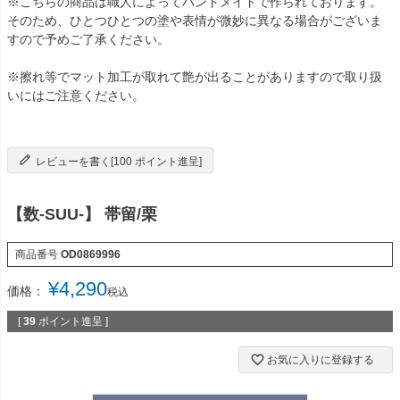
※こちらの商品は職人によってハンドメイドで作られております。
そのため、ひとつひとつの塗や表情が微妙に異なる場合がございま
すので予めご了承ください。
※擦れ等でマット加工が取れて艶が出ることがありますので取り扱
いにはご注意ください。
レビューを書く[100 ポイント進呈]
【数-SUU-】 帯留/栗
商品番号
OD0869996
¥
4,290
価格：
税込
[
39
ポイント進呈 ]
お気に入りに登録する