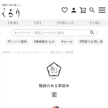
着物と和の暮らし
【着物】
【帯】
【羽織もの】
【小物】
#Tシャツ襦袢
#麻楊柳きもの
#セール
#問屋でお買い物
HOME
くるりセレクトブランド
【数-SUU-】 帯留/栗