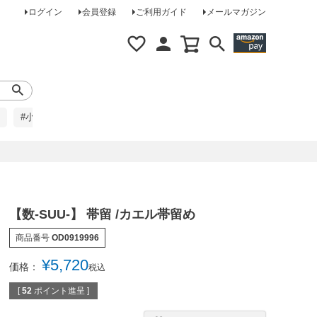
ログイン
会員登録
ご利用ガイド
メールマガジン
#小柄な方に
#レインコート
#ほめられ草履
【数-SUU-】 帯留 /カエル帯留め
商品番号
OD0919996
¥
5,720
価格：
税込
[
52
ポイント進呈 ]