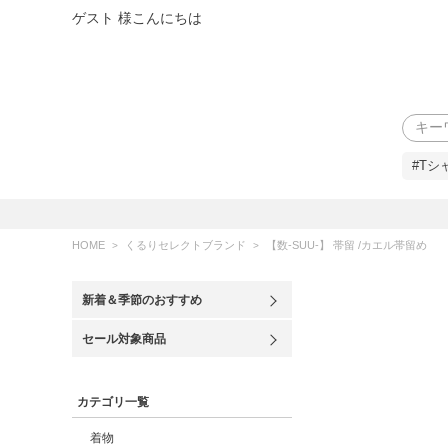
ゲスト 様こんにちは
検索
#Tシ
HOME
くるりセレクトブランド
【数-SUU-】 帯留 /カエル帯留め
新着＆季節のおすすめ
セール対象商品
カテゴリ一覧
着物