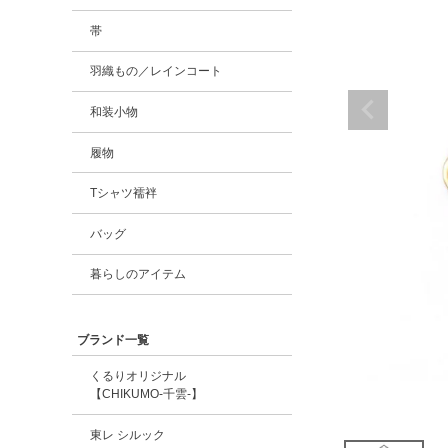
帯
羽織もの／レインコート
和装小物
履物
Tシャツ襦袢
バッグ
暮らしのアイテム
ブランド一覧
くるりオリジナル
【CHIKUMO-千雲-】
東レ シルック