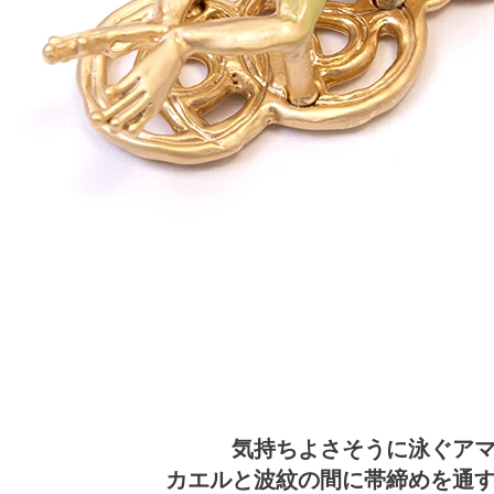
気持ちよさそうに泳ぐア
カエルと波紋の間に帯締めを通