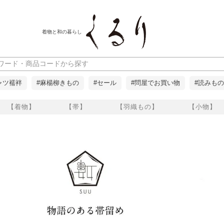
着物と和の暮らし
ャツ襦袢
#麻楊柳きもの
#セール
#問屋でお買い物
#読みもの
【着物】
【帯】
【羽織もの】
【小物】