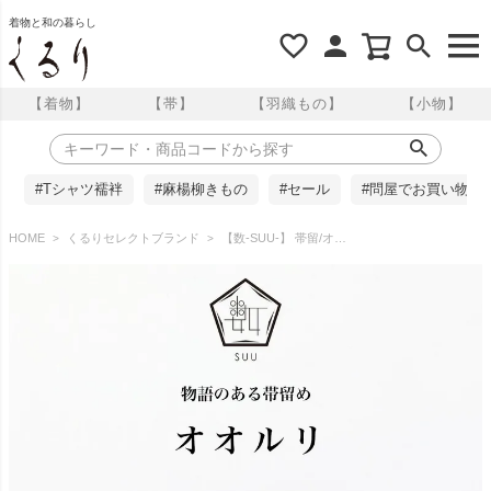
着物と和の暮らし
【着物】
【帯】
【羽織もの】
【小物】
#Tシャツ襦袢
#麻楊柳きもの
#セール
#問屋でお買い物
HOME
くるりセレクトブランド
【数-SUU-】 帯留/オオルリ