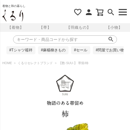
着物と和の暮らし
【着物】
【帯】
【羽織もの】
【小物】
#Tシャツ襦袢
#麻楊柳きもの
#セール
#問屋でお買い物
HOME
くるりセレクトブランド
【数-SUU-】 帯留/柿