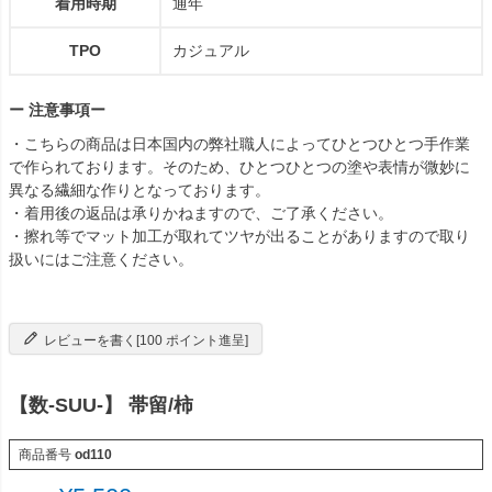
着用時期
通年
TPO
カジュアル
ー 注意事項ー
・こちらの商品は日本国内の弊社職人によってひとつひとつ手作業
で作られております。そのため、ひとつひとつの塗や表情が微妙に
異なる繊細な作りとなっております。
・着用後の返品は承りかねますので、ご了承ください。
・擦れ等でマット加工が取れてツヤが出ることがありますので取り
扱いにはご注意ください。
レビューを書く[100 ポイント進呈]
【数-SUU-】 帯留/柿
商品番号
od110