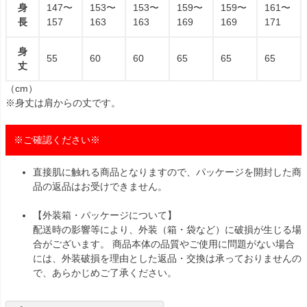
身
147〜
153〜
153〜
159〜
159〜
161〜
長
157
163
163
169
169
171
身
55
60
60
65
65
65
丈
（cm）
※身丈は肩からの丈です。
※ご確認ください※
直接肌に触れる商品となりますので、パッケージを開封した商
品の返品はお受けできません。
【外装箱・パッケージについて】
配送時の影響等により、外装（箱・袋など）に破損が生じる場
合がございます。 商品本体の品質やご使用に問題がない場合
には、外装破損を理由とした返品・交換は承っておりませんの
で、あらかじめご了承ください。