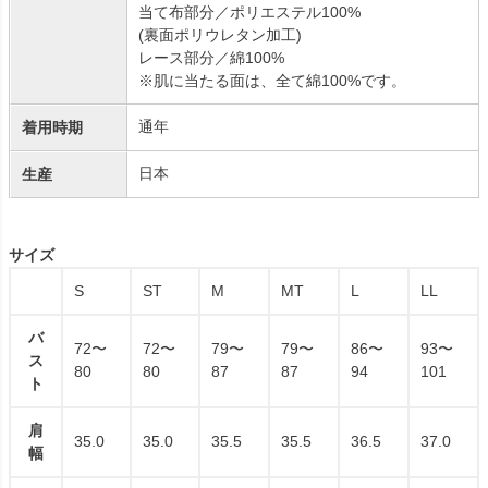
当て布部分／ポリエステル100%
(裏面ポリウレタン加工)
レース部分／綿100%
※肌に当たる面は、全て綿100%です。
通年
着用時期
日本
生産
サイズ
S
ST
M
MT
L
LL
バ
72〜
72〜
79〜
79〜
86〜
93〜
ス
80
80
87
87
94
101
ト
肩
35.0
35.0
35.5
35.5
36.5
37.0
幅