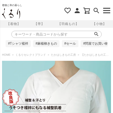
着物と和の暮らし
【着物】
【帯】
【羽織もの】
【小物】
#Tシャツ襦袢
#麻楊柳きもの
#セール
#問屋でお買い物
HOME
くるりセレクトブランド
たかはしきもの工房
【たかはしきもの工房】《改良版》汗取りと爽やかさを。うそつき襦袢にもなる補整肌着 くノ一 麻子(くのいちあさこ)