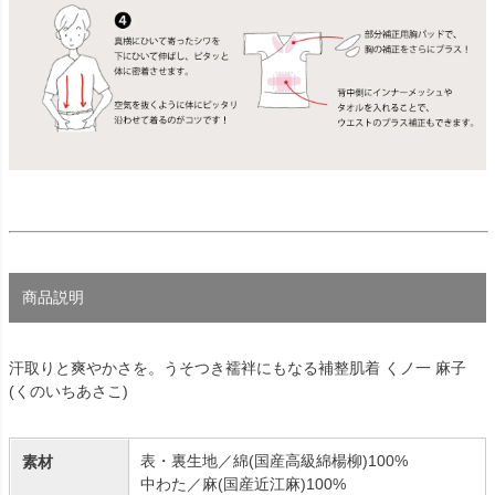
商品説明
汗取りと爽やかさを。うそつき襦袢にもなる補整肌着 くノ一 麻子
(くのいちあさこ)
表・裏生地／綿(国産高級綿楊柳)100%
素材
中わた／麻(国産近江麻)100%