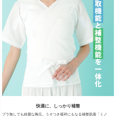
快適に、しっかり補整
ブラ無しでも綺麗な胸元。うそつき襦袢にもなる補整肌着「くノ