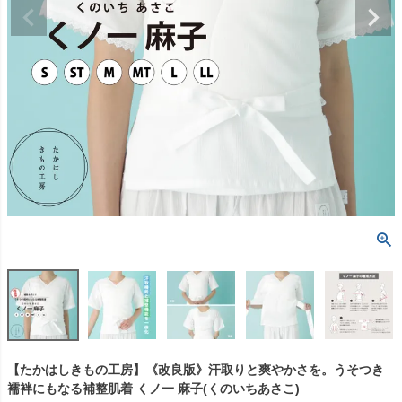
【たかはしきもの工房】《改良版》汗取りと爽やかさを。うそつき
襦袢にもなる補整肌着 くノ一 麻子(くのいちあさこ)