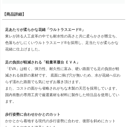
【商品詳細】
足あたりが柔らかな花緒「ウルトラスエード®」
東レが誇る人工皮革の中でも耐水性の高さと共に柔らかさが際立ち、
色落ちがしにくいウルトラスエード®を採用し、足当たりが柔らかな
花緒に仕上げました。
足の負担が軽減される「軽量草履台 ＥＶＡ」
「EVA」は軽く、弾力性、耐久性に富み、硬い路面でも足の負担が軽
減される抜群の素材です。 底面に挿げ穴が無いため、水が花緒へ伝わ
らず濡れた路面でも気にせずお履き頂けます。
また、コストの面から省略されがちな木製の天芯を採用しています。
国内有数の専用工房で厳選素材を材料に製作した特注品を使用してい
ます。
歩行姿勢に合わせかかとのカット
かかとから着地する現代の歩行姿勢に合わせ、後部を斜めにカット