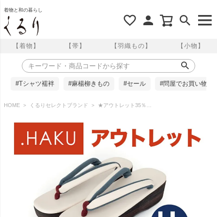
着物と和の暮らし
【着物】
【帯】
【羽織もの】
【小物】
#Tシャツ襦袢
#麻楊柳きもの
#セール
#問屋でお買い物
HOME
くるりセレクトブランド
★アウトレット35％OFF！★ LLサイズ＜1＞【.HAKU】 痛くない草履