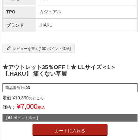
カジュアル
TPO
.HAKU
ブランド
レビューを書く[100 ポイント進呈]
★アウトレット35％OFF！★ LLサイズ＜1＞
【.HAKU】 痛くない草履
商品番号
hc03
定価
¥
10,890
のところ
¥
7,000
価格：
税込
[
64
ポイント進呈 ]
カートに入れる