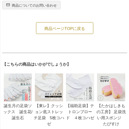
商品についてのお問い合わせ
商品ページTOPに戻る
【こちらの商品はいかがでしょうか】
誕生月の足袋ソ
【東レ】クッシ
【福助足袋】テ
【たかはしきも
ックス 誕生花/
ョン底ストレッ
トロンブロー
の工房】 足袋洗
誕生石
チ足袋 5枚コハ
ド ４枚コハゼ
い用スポンジ
ゼ
たびすけ