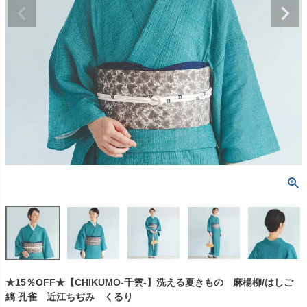
★15％OFF★【CHIKUMO-千雲-】洗える夏きもの 麻楊柳/はしご
縞 孔雀 近江ちぢみ くるり