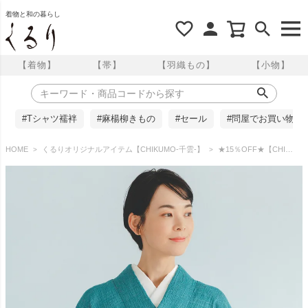
着物と和の暮らし
【着物】
【帯】
【羽織もの】
【小物】
#Tシャツ襦袢
#麻楊柳きもの
#セール
#問屋でお買い物
HOME
くるりオリジナルアイテム【CHIKUMO-千雲-】
★15％OFF★【CHIKUMO-千雲-】洗える夏きもの 麻楊柳/はしご縞 孔雀 近江ちぢみ くるり