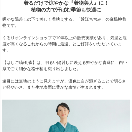
着るだけで涼やかな『着物美人』に！
植物の力で汗ばむ季節も快適に
暖かな陽差しの下で美しく着映えする、「近江ちぢみ」の麻楊柳着
物です。
くるりオンラインショップで10年以上の販売実績があり、気温と湿
度が高くなるこれからの時期に最適、とご好評をいただいていま
す。
【はしご縞/孔雀】は、明るい陽射しに映える鮮やかな青緑に、白い
糸でごく細かな格子柄を織り出しました。
遠目には無地のように見えますが、濃色に白が混ざることで明るさ
と軽やかさ、また生地表面に豊かな表情が生まれます。