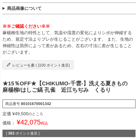
商品画像について
※※ご確認ください※※
麻楊柳生地の特性として、気温や湿度の変化によりシボが伸縮する
ため、規定寸法よりブレが生じることがございます。 また、生地の
伸縮性は箇所によって差があるため、左右の寸法に差が生じること
がございます。
レビューを書く[100 ポイント進呈]
★15％OFF★【CHIKUMO-千雲-】洗える夏きもの
麻楊柳/はしご縞 孔雀 近江ちぢみ くるり
商品番号
80101670001342
定価
¥
49,500
のところ
¥
42,075
価格：
税込
[
383
ポイント進呈 ]