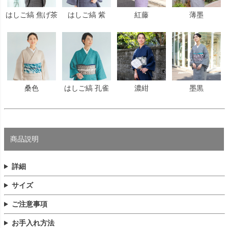
はしご縞 焦げ茶
はしご縞 紫
紅藤
薄墨
桑色
はしご縞 孔雀
濃紺
墨黒
商品説明
詳細
サイズ
ご注意事項
お手入れ方法