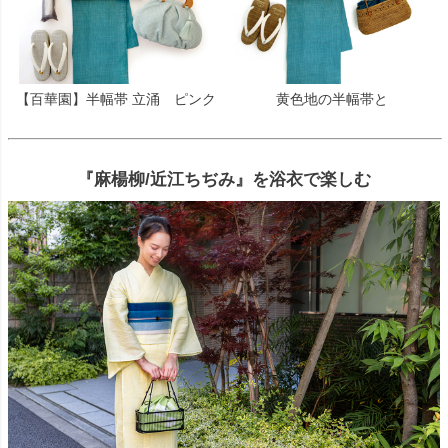
【百華園】半幅帯 立涌 ピンク
黄色地の半幅帯と
『麻楊柳/近江ちぢみ』を浴衣で楽しむ