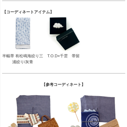
【コーディネートアイテム】
半幅帯 有松鳴海絞り三
T.O.D×千雲 帯留
浦絞り/灰青
【参考コーディネート】