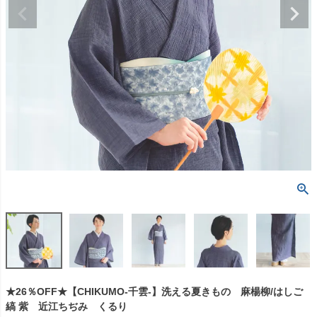
★26％OFF★【CHIKUMO-千雲-】洗える夏きもの 麻楊柳/はしご
縞 紫 近江ちぢみ くるり