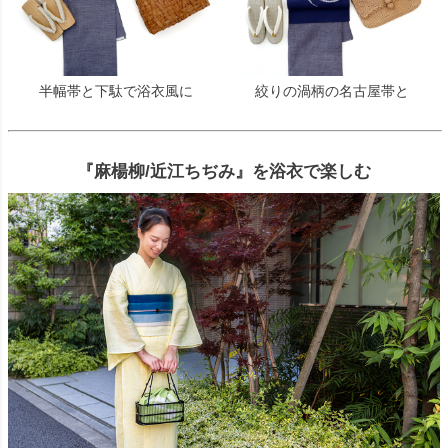
半幅帯と下駄で浴衣風に
絞りの渦柄の名古屋帯と
『麻楊柳/近江ちぢみ』を浴衣で楽しむ