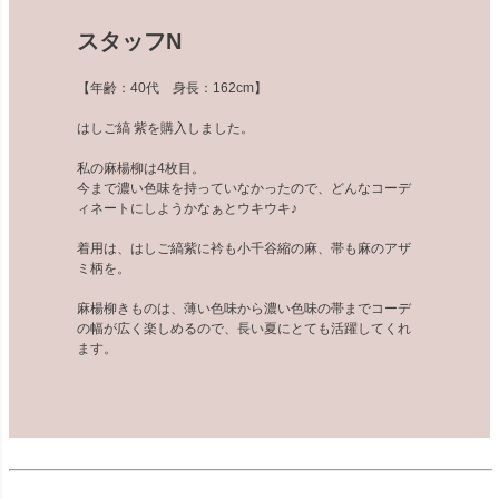
スタッフN
【年齢：40代 身長：162cm】
はしご縞 紫を購入しました。
私の麻楊柳は4枚目。⁡
今まで濃い色味を持っていなかったので、どんなコーデ
ィネートにしようかなぁとウキウキ♪⁡
⁡着用は、はしご縞紫に衿も小千谷縮の麻⁡、帯も麻のアザ
ミ柄を。
麻楊柳きものは、薄い色味から濃い色味の帯までコーデ
の幅が広く楽しめるので、長い夏にとても活躍してくれ
ます。⁡