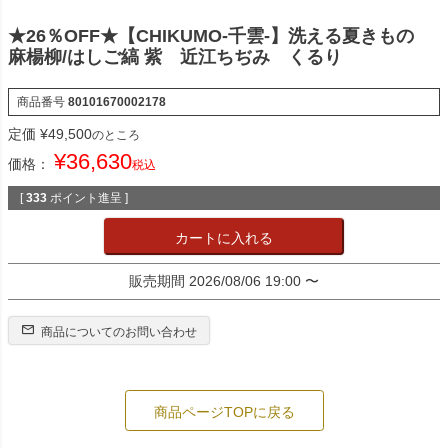
★26％OFF★【CHIKUMO-千雲-】洗える夏きもの
麻楊柳/はしご縞 紫 近江ちぢみ くるり
商品番号
80101670002178
定価
¥
49,500
のところ
¥
36,630
価格：
税込
[
333
ポイント進呈 ]
カートに入れる
販売期間
2026/08/06 19:00
〜
商品についてのお問い合わせ
商品ページTOPに戻る