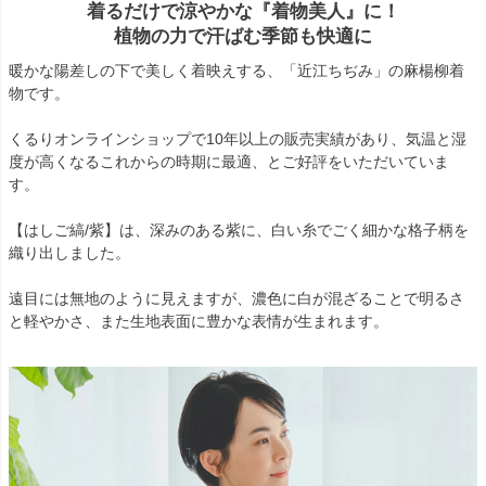
着るだけで涼やかな『着物美人』に！
植物の力で汗ばむ季節も快適に
暖かな陽差しの下で美しく着映えする、「近江ちぢみ」の麻楊柳着
物です。
くるりオンラインショップで10年以上の販売実績があり、気温と湿
度が高くなるこれからの時期に最適、とご好評をいただいていま
す。
【はしご縞/紫】は、深みのある紫に、白い糸でごく細かな格子柄を
織り出しました。
遠目には無地のように見えますが、濃色に白が混ざることで明るさ
と軽やかさ、また生地表面に豊かな表情が生まれます。