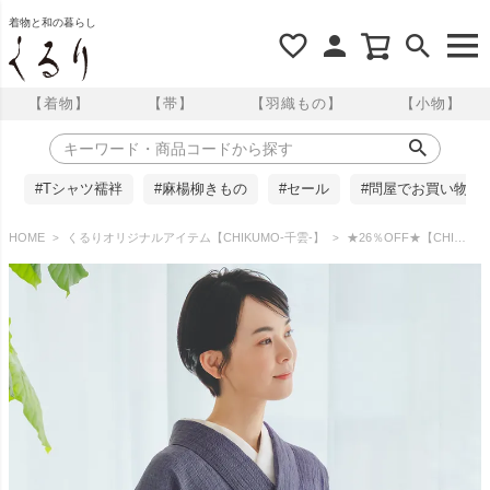
着物と和の暮らし
【着物】
【帯】
【羽織もの】
【小物】
#Tシャツ襦袢
#麻楊柳きもの
#セール
#問屋でお買い物
HOME
くるりオリジナルアイテム【CHIKUMO-千雲-】
★26％OFF★【CHIKUMO-千雲-】洗える夏きもの 麻楊柳/はしご縞 紫 近江ちぢみ くるり