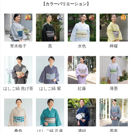
【カラーバリエーション】
寄木格子
黒
水色
檸檬
はしご縞 焦げ茶
はしご縞 紫
紅藤
薄墨
桑色
はしご縞 孔雀
濃紺
墨黒