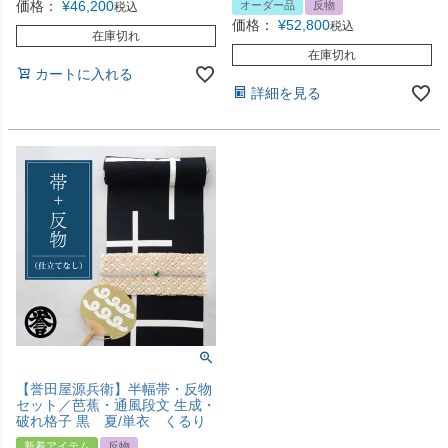
価格：
¥
46,200
オーダー品
反物
税込
価格：
¥
52,800
税込
在庫切れ
在庫切れ
カートに入れる
詳細を見る
【誉田屋源兵衛】半幅帯・反物
セット／芭蕉・通風段文 生成・
破れ格子 黒 夏/単衣 くるり
新着アイテム
反物