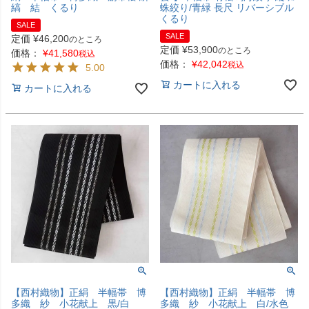
縞 結 くるり
蛛絞り/青緑 長尺 リバーシブル
くるり
SALE
SALE
定価
¥
46,200
のところ
定価
¥
53,900
のところ
価格：
¥
41,580
税込
価格：
¥
42,042
税込
5.00
カートに入れる
カートに入れる
【西村織物】正絹 半幅帯 博
【西村織物】正絹 半幅帯 博
多織 紗 小花献上 黒/白
多織 紗 小花献上 白/水色