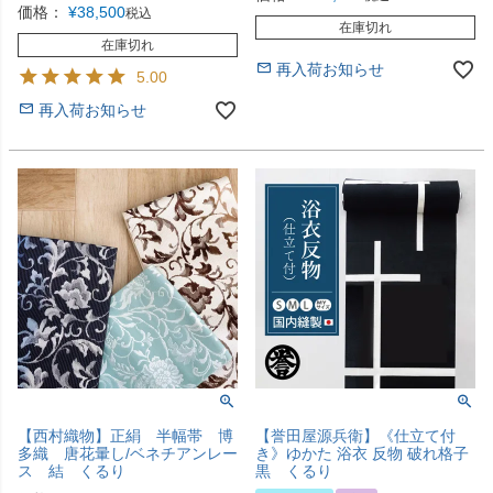
価格：
¥
38,500
税込
在庫切れ
在庫切れ
再入荷お知らせ
5.00
再入荷お知らせ
【西村織物】正絹 半幅帯 博
【誉田屋源兵衛】《仕立て付
多織 唐花暈し/ベネチアンレー
き》ゆかた 浴衣 反物 破れ格子
ス 結 くるり
黒 くるり