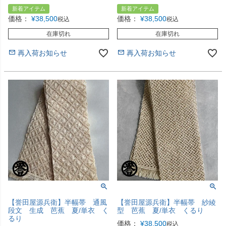
新着アイテム
新着アイテム
価格：
¥
38,500
価格：
¥
38,500
税込
税込
在庫切れ
在庫切れ
再入荷お知らせ
再入荷お知らせ
【誉田屋源兵衛】半幅帯 通風
【誉田屋源兵衛】半幅帯 紗綾
段文 生成 芭蕉 夏/単衣 く
型 芭蕉 夏/単衣 くるり
るり
価格：
¥
38,500
税込