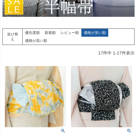
優先度順
新着順
レビュー順
価格が安い順
並び替
え
価格が高い順
17
件中
1
-
17
件表示