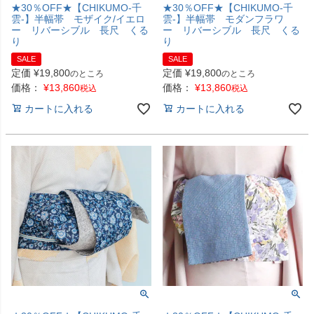
★30％OFF★【CHIKUMO-千
★30％OFF★【CHIKUMO-千
雲-】半幅帯 モザイク/イエロ
雲-】半幅帯 モダンフラワ
ー リバーシブル 長尺 くる
ー リバーシブル 長尺 くる
り
り
SALE
SALE
定価
¥
19,800
定価
¥
19,800
のところ
のところ
価格：
¥
13,860
価格：
¥
13,860
税込
税込
カートに入れる
カートに入れる