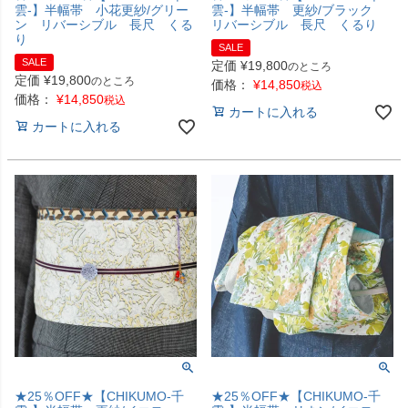
雲-】半幅帯 小花更紗/グリー
雲-】半幅帯 更紗/ブラック
ン リバーシブル 長尺 くる
リバーシブル 長尺 くるり
り
SALE
SALE
定価
¥
19,800
のところ
定価
¥
19,800
のところ
価格：
¥
14,850
税込
価格：
¥
14,850
税込
カートに入れる
カートに入れる
★25％OFF★【CHIKUMO-千
★25％OFF★【CHIKUMO-千