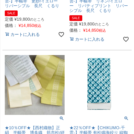
雲-】半幅帯 更紗/イエロー
雲-】半幅帯 リネン/イエロ
リバーシブル 長尺 くるり
ー リバティプリント リバー
シブル 長尺 くるり
SALE
SALE
定価
¥
19,800
のところ
定価
¥
19,800
のところ
価格：
¥
14,850
税込
価格：
¥
14,850
税込
カートに入れる
カートに入れる
★10％OFF★【西村織物】正
★22％OFF★【CHIKUMO-千
絹 半幅帯 博多織 筋市松/絣
雲-】半幅帯 有松鳴海絞り 縦蜘