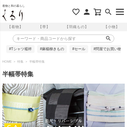
着物と和の暮らし
【着物】
【帯】
【羽織もの】
【小物】
#Tシャツ襦袢
#麻楊柳きもの
#セール
#問屋でお買い物
HOME
特集
半幅帯特集
半幅帯特集