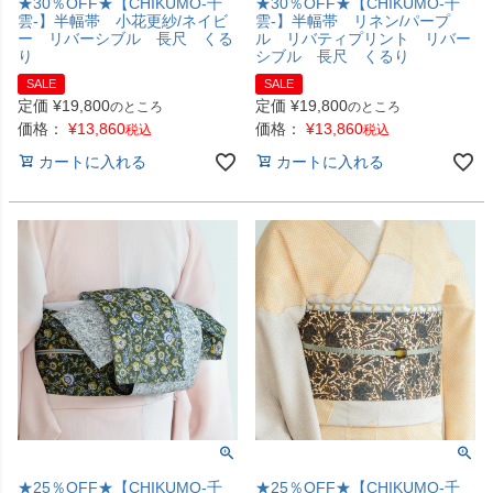
★30％OFF★【CHIKUMO-千
★30％OFF★【CHIKUMO-千
雲-】半幅帯 小花更紗/ネイビ
雲-】半幅帯 リネン/パープ
ー リバーシブル 長尺 くる
ル リバティプリント リバー
り
シブル 長尺 くるり
SALE
SALE
定価
¥
19,800
定価
¥
19,800
のところ
のところ
価格：
¥
13,860
価格：
¥
13,860
税込
税込
カートに入れる
カートに入れる
★25％OFF★【CHIKUMO-千
★25％OFF★【CHIKUMO-千