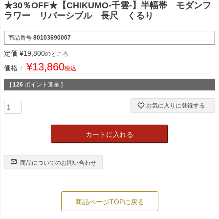
★30％OFF★【CHIKUMO-千雲-】半幅帯 モダンフ
ラワー リバーシブル 長尺 くるり
商品番号
80103690007
定価
¥
19,800
のところ
¥
13,860
価格：
税込
[
126
ポイント進呈 ]
お気に入りに登録する
カートに入れる
商品についてのお問い合わせ
商品ページTOPに戻る