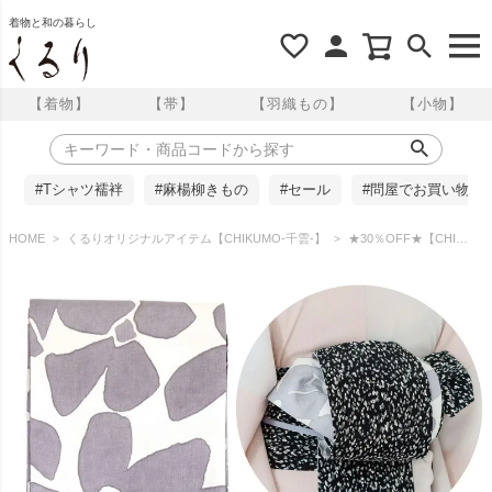
着物と和の暮らし
【着物】
【帯】
【羽織もの】
【小物】
#Tシャツ襦袢
#麻楊柳きもの
#セール
#問屋でお買い物
HOME
くるりオリジナルアイテム【CHIKUMO-千雲-】
★30％OFF★【CHIKUMO-千雲-】半幅帯 モダンフラワー リバーシブル 長尺 くるり