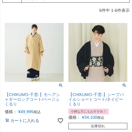
6
件中
1
-
6
件表示
【CHIKUMO-千雲-】モヘアシ
【CHIKUMO-千雲-】シープパ
ャギーロングコート/ベージュ
イルショートコート/ネイビー
くるり
くるり
価格：
¥
49,995
小柄な方にもおすすめ！
税込
価格：
¥
34,100
税込
カートに入れる
在庫切れ