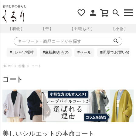
着物と和の暮らし
【着物】
【帯】
【羽織もの】
【小物】
#Tシャツ襦袢
#麻楊柳きもの
#セール
#問屋でお買い物
HOME
特集
コート
コート
美しいシルエットの本命コート