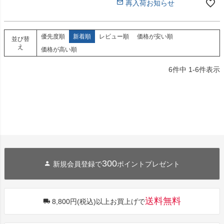
再入荷お知らせ
優先度順
新着順
レビュー順
価格が安い順
並び替
え
価格が高い順
6
件中
1
-
6
件表示
300
新規会員登録で
ポイントプレゼント
送料無料
8,800円(税込)以上お買上げで