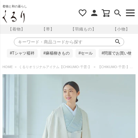
着物と和の暮らし
【着物】
【帯】
【羽織もの】
【小物】
#Tシャツ襦袢
#麻楊柳きもの
#セール
#問屋でお買い物
HOME
くるりオリジナルアイテム【CHIKUMO-千雲-】
【CHIKUMO-千雲-】洗える道中着 更紗 オフホワイト 単衣仕立て 晴雨兼用 雨コート くるり