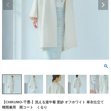
【CHIKUMO-千雲-】洗える道中着 更紗 オフホワイト 単衣仕立て
晴雨兼用 雨コート くるり