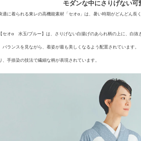
モダンな中にさりげない可
快適に着られる東レの高機能素材「セオα」は、暑い時期がどんどん長
【セオα 水玉/ブルー】は、さりげない白揚げのあられ柄の上に、白抜
、バランスを見ながら、着姿が最も美しくなるよう配置されています。
り、手捺染の技法で繊細な柄が表現されています。