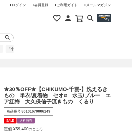
ログイン
会員登録
ご利用ガイド
メールマガジン
#小柄な方に
#レインコート
#ほめられ草履
★30％OFF★【CHIKUMO-千雲-】洗えるき
もの 単衣/夏着物 セオα 水玉/ブルー エ
ア紅梅 大久保信子流きもの くるり
商品番号
80101670006149
SALE
送料無料
定価
¥
59,400
のところ