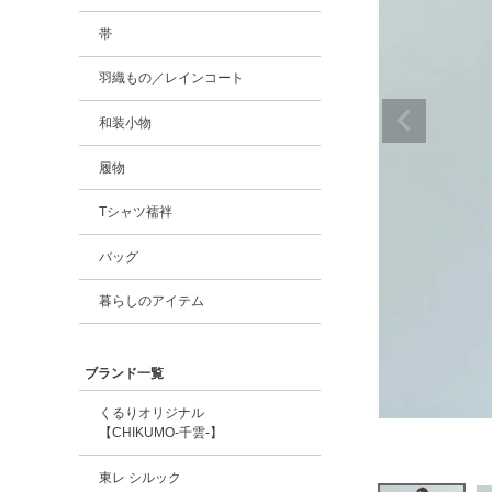
帯
羽織もの／レインコート
和装小物
履物
Tシャツ襦袢
バッグ
暮らしのアイテム
ブランド一覧
くるりオリジナル
【CHIKUMO-千雲-】
東レ シルック