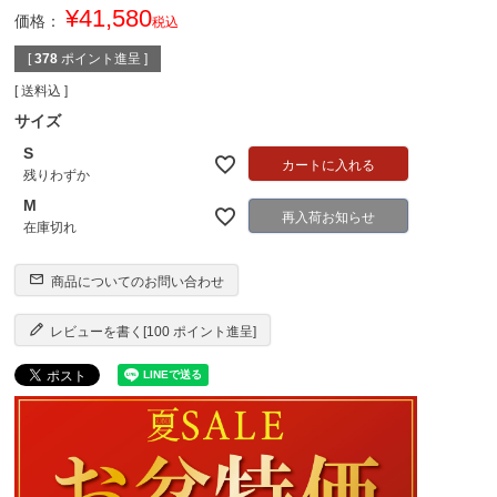
¥
41,580
価格：
税込
[
378
ポイント進呈 ]
送料込
サイズ
S
カートに入れる
残りわずか
M
再入荷お知らせ
在庫切れ
商品についてのお問い合わせ
レビューを書く[100 ポイント進呈]