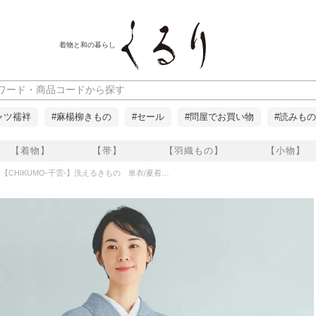
着物と和の暮らし
ャツ襦袢
#麻楊柳きもの
#セール
#問屋でお買い物
#読みもの
【着物】
【帯】
【羽織もの】
【小物】
MO-千雲-】洗えるきもの 単衣/夏着物 セオα 水玉/ブルー エア紅梅 大久保信子流きもの くるり