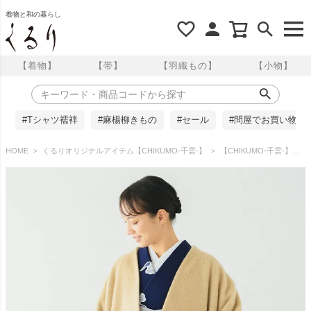
着物と和の暮らし
【着物】
【帯】
【羽織もの】
【小物】
#Tシャツ襦袢
#麻楊柳きもの
#セール
#問屋でお買い物
HOME
くるりオリジナルアイテム【CHIKUMO-千雲-】
【CHIKUMO-千雲-】モヘアシャギーロングコート/ベージュ くるり