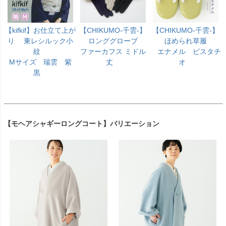
【kifkif】お仕立て上が
【CHIKUMO-千雲-】
【CHIKUMO-千雲-】
り 東レシルック小
ロンググローブ
ほめられ草履
紋
ファーカフス ミドル
エナメル ピスタチ
Mサイズ 瑞雲 紫
丈
オ
黒
【モヘアシャギーロングコート】バリエーション