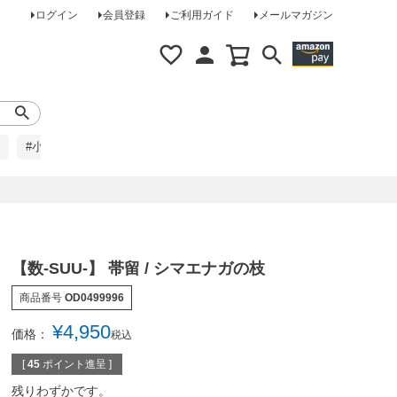
ログイン
会員登録
ご利用ガイド
メールマガジン
#小柄な方に
#レインコート
#ほめられ草履
【数-SUU-】 帯留 / シマエナガの枝
商品番号
OD0499996
¥
4,950
価格：
税込
[
45
ポイント進呈 ]
残りわずかです。