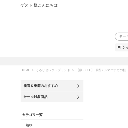
ゲスト 様こんにちは
検索
#Tシ
HOME
くるりセレクトブランド
【数-SUU-】 帯留 / シマエナガの枝
新着＆季節のおすすめ
セール対象商品
カテゴリ一覧
着物