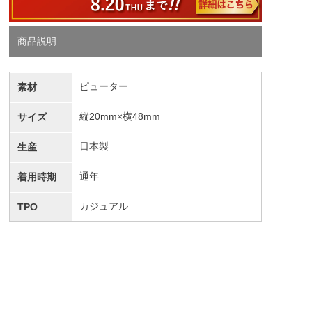
商品説明
ピューター
素材
縦20mm×横48mm
サイズ
日本製
生産
通年
着用時期
カジュアル
TPO