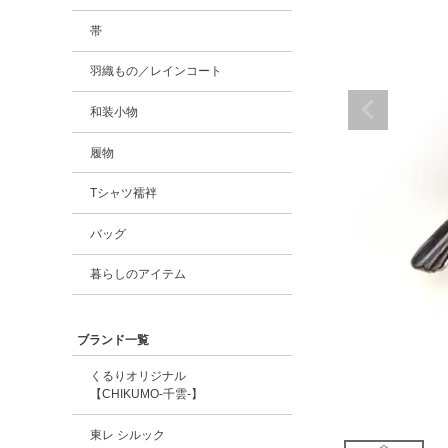
帯
羽織もの／レインコート
和装小物
履物
Tシャツ襦袢
バッグ
暮らしのアイテム
ブランド一覧
くるりオリジナル
【CHIKUMO-千雲-】
東レ シルック