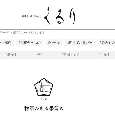
着物と和の暮らし
ャツ襦袢
#麻楊柳きもの
#セール
#問屋でお買い物
#読みもの
【着物】
【帯】
【羽織もの】
【小物】