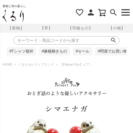
着物と和の暮らし
【着物】
【帯】
【羽織もの】
【小物】
#Tシャツ襦袢
#麻楊柳きもの
#セール
#問屋でお買い物
HOME
くるりセレクトブランド
【Palnart Poc】ピアス/シマエナガ