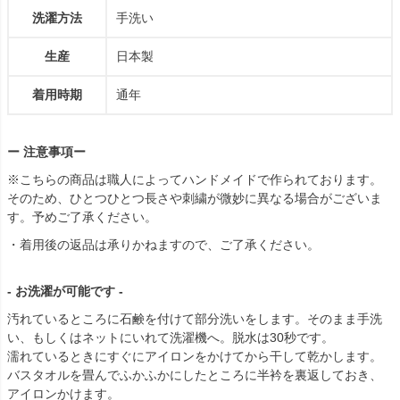
洗濯方法
手洗い
生産
日本製
着用時期
通年
ー 注意事項ー
※こちらの商品は職人によってハンドメイドで作られております。
そのため、ひとつひとつ長さや刺繍が微妙に異なる場合がございま
す。予めご了承ください。
・着用後の返品は承りかねますので、ご了承ください。
- お洗濯が可能です -
汚れているところに石鹸を付けて部分洗いをします。そのまま手洗
い、もしくはネットにいれて洗濯機へ。脱水は30秒です。
濡れているときにすぐにアイロンをかけてから干して乾かします。
バスタオルを畳んでふかふかにしたところに半衿を裏返しておき、
アイロンかけます。