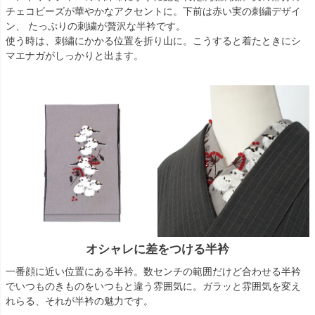
チェコビーズが華やかなアクセントに。下前は赤い実の刺繍デザイ
ン、 たっぷりの刺繍が贅沢な半衿です。
使う時は、刺繍にかかる位置を折り山に。こうすると着たときにシ
マエナガがしっかりと出ます。
オシャレに差をつける半衿
一番顔に近い位置にある半衿。数センチの範囲だけど合わせる半衿
でいつものきものをいつもと違う雰囲気に。ガラッと雰囲気を変え
れらる、それが半衿の魅力です。