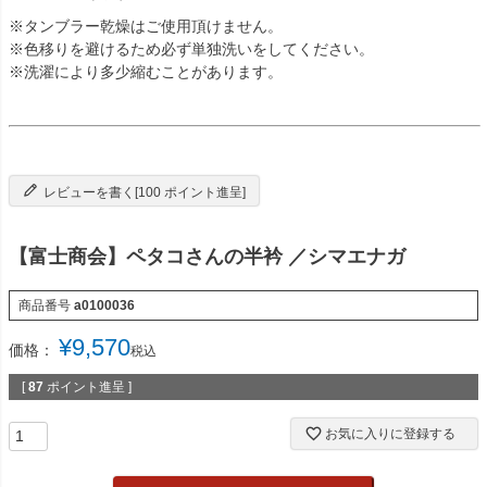
※タンブラー乾燥はご使用頂けません。
※色移りを避けるため必ず単独洗いをしてください。
※洗濯により多少縮むことがあります。
レビューを書く[100 ポイント進呈]
【富士商会】ペタコさんの半衿 ／シマエナガ
商品番号
a0100036
¥
9,570
価格：
税込
[
87
ポイント進呈 ]
お気に入りに登録する