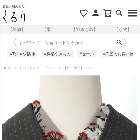
着物と和の暮らし
【着物】
【帯】
【羽織もの】
【小物】
#Tシャツ襦袢
#麻楊柳きもの
#セール
#問屋でお買い物
HOME
くるりセレクトブランド
【富士商会】ペタコさんの半衿 ／シマエナガ