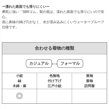
ー濡れた路面でも滑りにくいー
摩耗に強い「SBRゴム」製の底は、濡れた路面でも滑りにいので安
心。
底に鼻緒の挿げ穴がなく、水が浸み込みにくいウォータープルーフ
仕様です。
合わせる着物の種類
⇔
カジュアル
フォーマル
小紋
色無地
留袖
紬
付け下げ
振袖
木綿・麻
江戸小紋
訪問着
◎