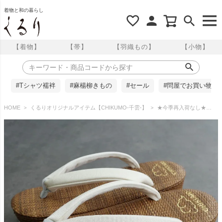
着物と和の暮らし
【着物】
【帯】
【羽織もの】
【小物】
#Tシャツ襦袢
#麻楊柳きもの
#セール
#問屋でお買い物
HOME
くるりオリジナルアイテム【CHIKUMO-千雲-】
★今季再入荷なし★【CHIKUMO-千雲-】履きやすいほめられ草履 夏・単衣 ファブリック ダークブラウン｜016 くるり