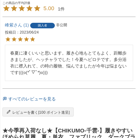
5.00
1
峰紫
1
非公開
購入者
投稿日
2023/06/24
春夏に凄くいいと思います。履き心地もとてもよく、距離歩
きましたが、ヘッチャラでした！今夏ヘビロテです。多分浴
衣に襟入れて、の時の履物、悩んでましたが今年は悩まない
です(((o(*ﾟ▽ﾟ*)o)))
すべてのレビューを見る
レビューを書く[100 ポイント進呈]
★今季再入荷なし★【CHIKUMO-千雲-】履きやすい
ほめられ草履 夏・単衣 ファブリック ダークブラ