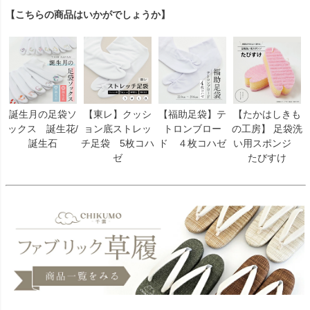
【こちらの商品はいかがでしょうか】
誕生月の足袋ソ
【東レ】クッシ
【福助足袋】テ
【たかはしきも
ックス 誕生花/
ョン底ストレッ
トロンブロー
の工房】 足袋洗
誕生石
チ足袋 5枚コハ
ド ４枚コハゼ
い用スポンジ
ゼ
たびすけ