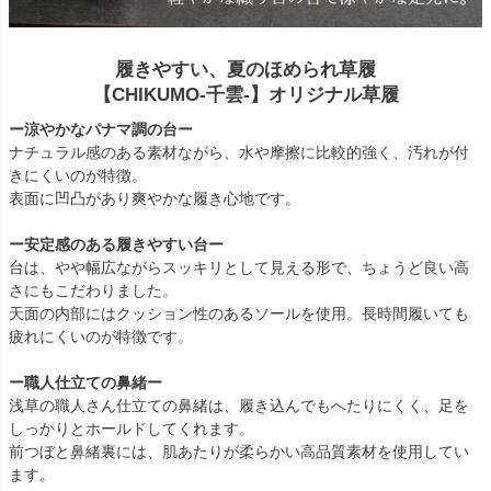
履きやすい、夏のほめられ草履
【CHIKUMO-千雲-】オリジナル草履
ー涼やかなパナマ調の台ー
ナチュラル感のある素材ながら、水や摩擦に比較的強く、汚れが付
きにくいのが特徴。
表面に凹凸があり爽やかな履き心地です。
ー安定感のある履きやすい台ー
台は、やや幅広ながらスッキリとして見える形で、ちょうど良い高
さにもこだわりました。
天面の内部にはクッション性のあるソールを使用。長時間履いても
疲れにくいのが特徴です。
ー職人仕立ての鼻緒ー
浅草の職人さん仕立ての鼻緒は、履き込んでもへたりにくく、足を
しっかりとホールドしてくれます。
前つぼと鼻緒裏には、肌あたりが柔らかい高品質素材を使用してい
ます。