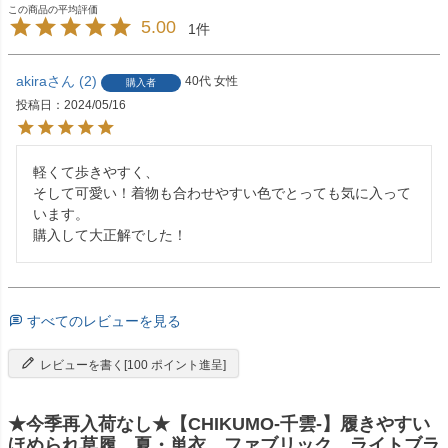
5.00
1
akira
2
40代
女性
購入者
投稿日
2024/05/16
軽くて歩きやすく、

そして可愛い！着物も合わせやすい色でとっても気に入って
います。

購入して大正解でした！
すべてのレビューを見る
レビューを書く[100 ポイント進呈]
★今季再入荷なし★【CHIKUMO-千雲-】履きやすい
ほめられ草履 夏・単衣 ファブリック ライトブラ