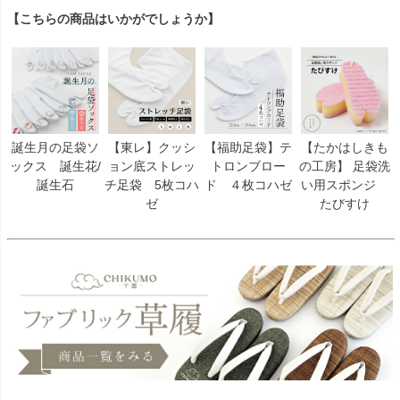
【こちらの商品はいかがでしょうか】
誕生月の足袋ソ
【東レ】クッシ
【福助足袋】テ
【たかはしきも
ックス 誕生花/
ョン底ストレッ
トロンブロー
の工房】 足袋洗
誕生石
チ足袋 5枚コハ
ド ４枚コハゼ
い用スポンジ
ゼ
たびすけ