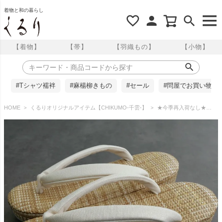
着物と和の暮らし
【着物】
【帯】
【羽織もの】
【小物】
#Tシャツ襦袢
#麻楊柳きもの
#セール
#問屋でお買い物
HOME
くるりオリジナルアイテム【CHIKUMO-千雲-】
★今季再入荷なし★【CHIKUMO-千雲-】履きやすいほめられ草履 夏・単衣 ファブリック ライトブラウン｜021 くるり