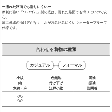
ー濡れた路面でも滑りにくいー
摩耗に強い「SBRゴム」製の底は、濡れた路面でも滑りにいので安
心。
底に鼻緒の挿げ穴がなく、水が浸み込みにくいウォータープルーフ
仕様です。
合わせる着物の種類
⇔
カジュアル
フォーマル
小紋
色無地
留袖
紬
付け下げ
振袖
木綿・麻
江戸小紋
訪問着
◎