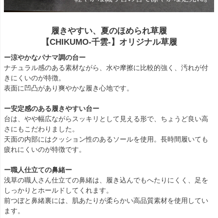
履きやすい、夏のほめられ草履
【CHIKUMO-千雲-】オリジナル草履
ー涼やかなパナマ調の台ー
ナチュラル感のある素材ながら、水や摩擦に比較的強く、汚れが付
きにくいのが特徴。
表面に凹凸があり爽やかな履き心地です。
ー安定感のある履きやすい台ー
台は、やや幅広ながらスッキリとして見える形で、ちょうど良い高
さにもこだわりました。
天面の内部にはクッション性のあるソールを使用。長時間履いても
疲れにくいのが特徴です。
ー職人仕立ての鼻緒ー
浅草の職人さん仕立ての鼻緒は、履き込んでもへたりにくく、足を
しっかりとホールドしてくれます。
前つぼと鼻緒裏には、肌あたりが柔らかい高品質素材を使用してい
ます。